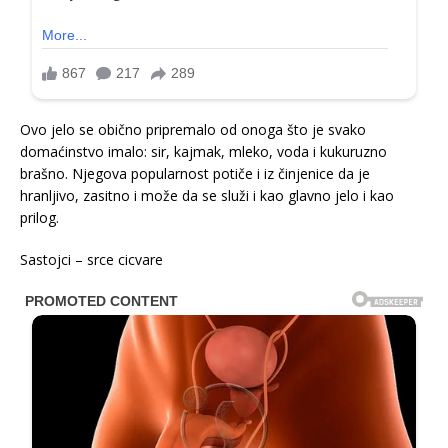
Ovo jelo se obično pripremalo od onoga što je svako
domaćinstvo imalo: sir, kajmak, mleko, voda i kukuruzno
brašno. Njegova popularnost potiče i iz činjenice da je
hranljivo, zasitno i može da se služi i kao glavno jelo i kao
prilog.
Sastojci – srce cicvare