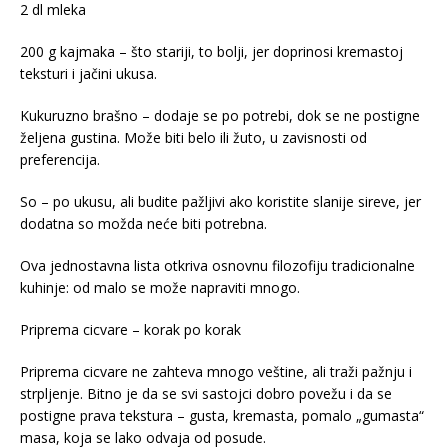
2 dl mleka
200 g kajmaka – što stariji, to bolji, jer doprinosi kremastoj
teksturi i jačini ukusa.
Kukuruzno brašno – dodaje se po potrebi, dok se ne postigne
željena gustina. Može biti belo ili žuto, u zavisnosti od
preferencija.
So – po ukusu, ali budite pažljivi ako koristite slanije sireve, jer
dodatna so možda neće biti potrebna.
Ova jednostavna lista otkriva osnovnu filozofiju tradicionalne
kuhinje: od malo se može napraviti mnogo.
Priprema cicvare – korak po korak
Priprema cicvare ne zahteva mnogo veštine, ali traži pažnju i
strpljenje. Bitno je da se svi sastojci dobro povežu i da se
postigne prava tekstura – gusta, kremasta, pomalo „gumasta“
masa, koja se lako odvaja od posude.