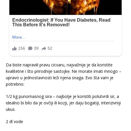
Da biste napravili pravu cicvaru, najvažnije je da koristite
kvalitetne i što prirodnije sastojke. Ne morate imati mnogo –
upravo u jednostavnosti leži njena snaga. Evo šta vam je
potrebno:
1/2 kg punomasnog sira – najbolje je koristiti polutvrdi sir, a
idealno bi bilo da je ovčiji ili kozji, jer daju bogatiji, intenzivniji
ukus.
2 dl vode