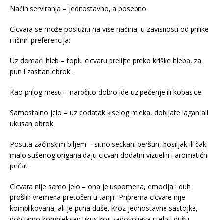
Način serviranja – jednostavno, a posebno
Cicvara se može poslužiti na više načina, u zavisnosti od prilike
i ličnih preferencija:
Uz domaći hleb – toplu cicvaru prelijte preko kriške hleba, za
pun i zasitan obrok.
Kao prilog mesu – naročito dobro ide uz pečenje ili kobasice.
Samostalno jelo – uz dodatak kiselog mleka, dobijate lagan ali
ukusan obrok.
Posuta začinskim biljem – sitno seckani peršun, bosiljak ili čak
malo sušenog origana daju cicvari dodatni vizuelni i aromatični
pečat.
Cicvara nije samo jelo – ona je uspomena, emocija i duh
prošlih vremena pretočen u tanjir. Priprema cicvare nije
komplikovana, ali je puna duše. Kroz jednostavne sastojke,
dobijamo kompleksan ukus koji zadovoljava i telo i dušu.