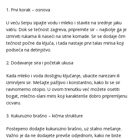
1. Prvi korak – osnova
U veću šerpu sipajte vodu i mleko i stavite na srednje jaku
vatru. Dok se tečnost zagreva, pripremite sir – najbolje ga je
izmrviti rukama ili naseći na sitne komade. Sir se dodaje čim
tečnost počne da ključa, i tada nastaje prvi talas mirisa koji
podseća na detinjstvo.
2. Dodavanje sira i početak ukusa
Kada mleko i voda dostignu ključanje, ubacite narezani ili
izmrvljeni sir. Mešajte pažljivo i konstantno, kako bi se sir
ravnomerno otopio. U ovom trenutku već možete osetiti
bogat, mlečno-slani miris koji karakteriše dobro pripremljenu
cicvaru.
3. Kukuruzno brašno – kičma strukture
Postepeno dodajte kukuruzno brašno, uz stalno mešanje.
Važno je da ne dodajete previše odjednom, kako ne biste