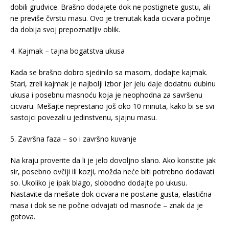
dobili grudvice. Brašno dodajete dok ne postignete gustu, ali
ne previše čvrstu masu. Ovo je trenutak kada cicvara počinje
da dobija svoj prepoznatljiv oblik.
4. Kajmak – tajna bogatstva ukusa
Kada se brašno dobro sjedinilo sa masom, dodajte kajmak.
Stari, zreli kajmak je najbolji izbor jer jelu daje dodatnu dubinu
ukusa i posebnu masnoću koja je neophodna za savršenu
cicvaru. Mešajte neprestano još oko 10 minuta, kako bi se svi
sastojci povezali u jedinstvenu, sjajnu masu.
5. Završna faza – so i završno kuvanje
Na kraju proverite da li je jelo dovoljno slano. Ako koristite jak
sir, posebno ovčiji ili kozji, možda neće biti potrebno dodavati
so. Ukoliko je ipak blago, slobodno dodajte po ukusu.
Nastavite da mešate dok cicvara ne postane gusta, elastična
masa i dok se ne počne odvajati od masnoće – znak da je
gotova.