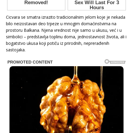
Cicvara se smatra izrazito tradicionalnim jelom koje je nekada
bilo neizostavan deo trpeze u mnogim domaćinstvima na
prostoru Balkana. Njena vrednost nije samo u ukusu, već i u
simbolici – predstavlja toplinu doma, jednostavnost života, ali i
bogatstvo ukusa koji potiču iz prirodnih, neprerađenih
sastojaka.