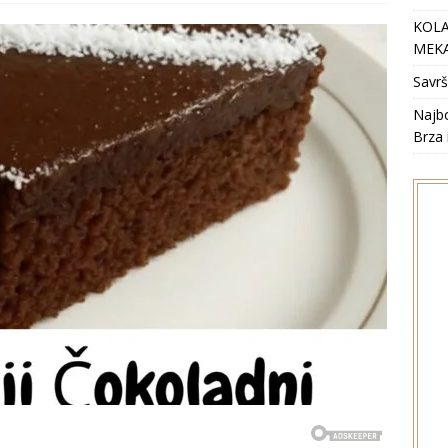
KOLA
MEKA
Savrš
Najbo
Brza 