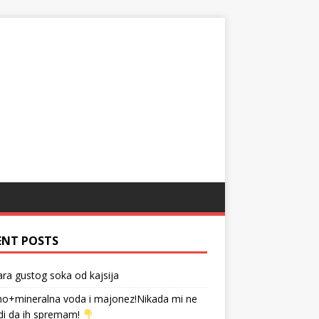
ENT POSTS
tara gustog soka od kajsija
no+mineralna voda i majonez!Nikada mi ne
di da ih spremam!