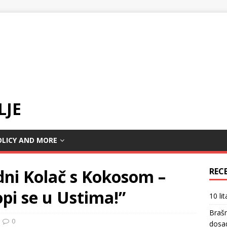
LJE
OLICY AND MORE
dni Kolač s Kokosom –
REC
opi se u Ustima!”
10 li
Braš
0
dosa