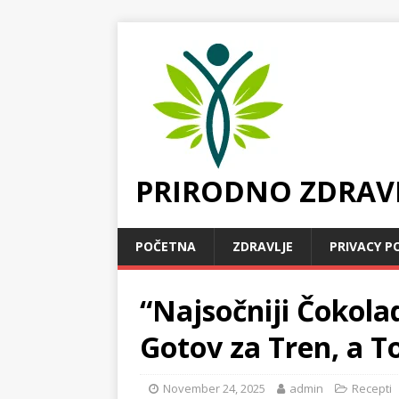
PRIRODNO ZDRAV
POČETNA
ZDRAVLJE
PRIVACY P
“Najsočniji Čokola
Gotov za Tren, a T
November 24, 2025
admin
Recepti