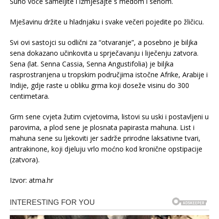
Suho voće sameljite i izmješajte s medom i senom.
Mješavinu držite u hladnjaku i svake večeri pojedite po žličicu.
Svi ovi sastojci su odlični za “otvaranje”, a posebno je biljka
sena dokazano učinkovita u sprječavanju i liječenju zatvora.
Sena (lat. Senna Cassia, Senna Angustifolia) je biljka
rasprostranjena u tropskim područjima istočne Afrike, Arabije i
Indije, gdje raste u obliku grma koji doseže visinu do 300
centimetara.
Grm sene cvjeta žutim cvjetovima, listovi su uski i postavljeni u
parovima, a plod sene je plosnata papirasta mahuna. List i
mahuna sene su ljekoviti jer sadrže prirodne laksativne tvari,
antrakinone, koji djeluju vrlo moćno kod kronične opstipacije
(zatvora).
Izvor: atma.hr