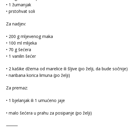
• 1 žumanjak
• prstohvat soli
Za nadjev:
• 200 g mljevenog maka
• 100 ml mlijeka
• 70 g šećera
• 1 vanilin šećer
• 2 kašike džema od marelice ili šljive (po želji, da bude sočnije)
• naribana korica limuna (po želji)
Za premaz:
• 1 bjelanjak ili 1 umućeno jaje
• malo šećera u prahu za posipanje (po želji)
⸻