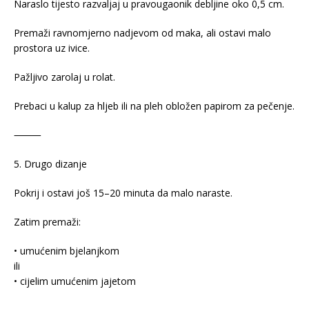
Naraslo tijesto razvaljaj u pravougaonik debljine oko 0,5 cm.
Premaži ravnomjerno nadjevom od maka, ali ostavi malo
prostora uz ivice.
Pažljivo zarolaj u rolat.
Prebaci u kalup za hljeb ili na pleh obložen papirom za pečenje.
⸻
5. Drugo dizanje
Pokrij i ostavi još 15–20 minuta da malo naraste.
Zatim premaži:
• umućenim bjelanjkom
ili
• cijelim umućenim jajetom