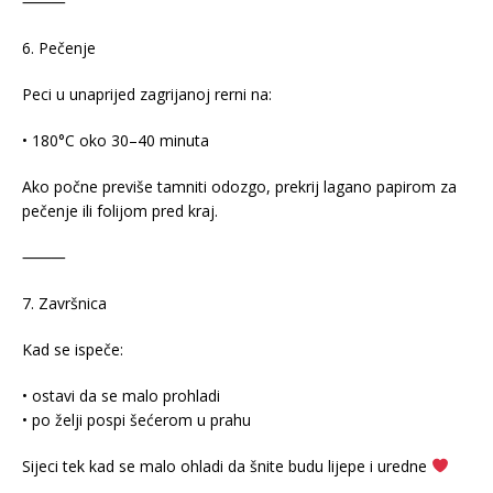
⸻
6. Pečenje
Peci u unaprijed zagrijanoj rerni na:
• 180°C oko 30–40 minuta
Ako počne previše tamniti odozgo, prekrij lagano papirom za
pečenje ili folijom pred kraj.
⸻
7. Završnica
Kad se ispeče:
• ostavi da se malo prohladi
• po želji pospi šećerom u prahu
Sijeci tek kad se malo ohladi da šnite budu lijepe i uredne