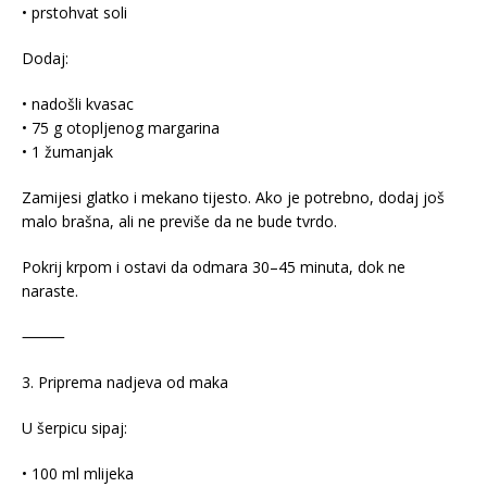
• prstohvat soli
Dodaj:
• nadošli kvasac
• 75 g otopljenog margarina
• 1 žumanjak
Zamijesi glatko i mekano tijesto. Ako je potrebno, dodaj još
malo brašna, ali ne previše da ne bude tvrdo.
Pokrij krpom i ostavi da odmara 30–45 minuta, dok ne
naraste.
⸻
3. Priprema nadjeva od maka
U šerpicu sipaj:
• 100 ml mlijeka