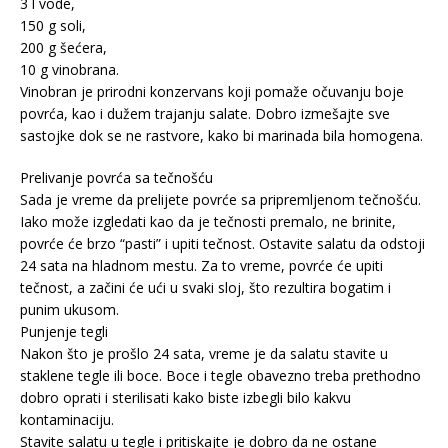
3 l vode,
150 g soli,
200 g šećera,
10 g vinobrana.
Vinobran je prirodni konzervans koji pomaže očuvanju boje
povrća, kao i dužem trajanju salate. Dobro izmešajte sve
sastojke dok se ne rastvore, kako bi marinada bila homogena.
Prelivanje povrća sa tečnošću
Sada je vreme da prelijete povrće sa pripremljenom tečnošću.
Iako može izgledati kao da je tečnosti premalo, ne brinite,
povrće će brzo “pasti” i upiti tečnost. Ostavite salatu da odstoji
24 sata na hladnom mestu. Za to vreme, povrće će upiti
tečnost, a začini će ući u svaki sloj, što rezultira bogatim i
punim ukusom.
Punjenje tegli
Nakon što je prošlo 24 sata, vreme je da salatu stavite u
staklene tegle ili boce. Boce i tegle obavezno treba prethodno
dobro oprati i sterilisati kako biste izbegli bilo kakvu
kontaminaciju.
Stavite salatu u tegle i pritiskajte je dobro da ne ostane