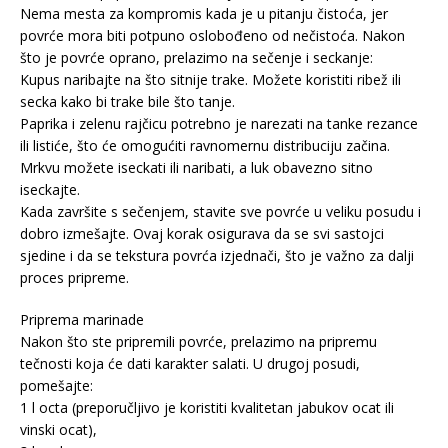
Nema mesta za kompromis kada je u pitanju čistoća, jer
povrće mora biti potpuno oslobođeno od nečistoća. Nakon
što je povrće oprano, prelazimo na sečenje i seckanje:
Kupus naribajte na što sitnije trake. Možete koristiti ribež ili
secka kako bi trake bile što tanje.
Paprika i zelenu rajčicu potrebno je narezati na tanke rezance
ili listiće, što će omogućiti ravnomernu distribuciju začina.
Mrkvu možete iseckati ili naribati, a luk obavezno sitno
iseckajte.
Kada završite s sečenjem, stavite sve povrće u veliku posudu i
dobro izmešajte. Ovaj korak osigurava da se svi sastojci
sjedine i da se tekstura povrća izjednači, što je važno za dalji
proces pripreme.
Priprema marinade
Nakon što ste pripremili povrće, prelazimo na pripremu
tečnosti koja će dati karakter salati. U drugoj posudi,
pomešajte:
1 l octa (preporučljivo je koristiti kvalitetan jabukov ocat ili
vinski ocat),