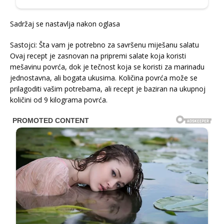
Sadržaj se nastavlja nakon oglasa
Sastojci: Šta vam je potrebno za savršenu miješanu salatu
Ovaj recept je zasnovan na pripremi salate koja koristi
mešavinu povrća, dok je tečnost koja se koristi za marinadu
jednostavna, ali bogata ukusima. Količina povrća može se
prilagoditi vašim potrebama, ali recept je baziran na ukupnoj
količini od 9 kilograma povrća.