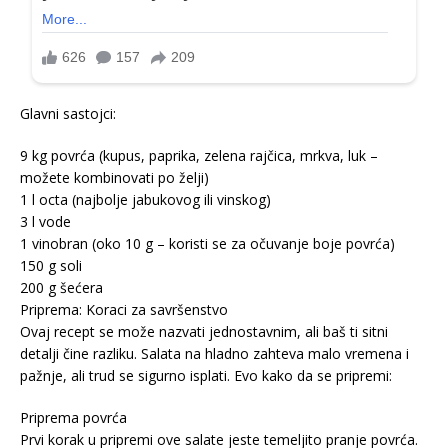
Glavni sastojci:
9 kg povrća (kupus, paprika, zelena rajčica, mrkva, luk –
možete kombinovati po želji)
1 l octa (najbolje jabukovog ili vinskog)
3 l vode
1 vinobran (oko 10 g – koristi se za očuvanje boje povrća)
150 g soli
200 g šećera
Priprema: Koraci za savršenstvo
Ovaj recept se može nazvati jednostavnim, ali baš ti sitni
detalji čine razliku. Salata na hladno zahteva malo vremena i
pažnje, ali trud se sigurno isplati. Evo kako da se pripremi:
Priprema povrća
Prvi korak u pripremi ove salate jeste temeljito pranje povrća.