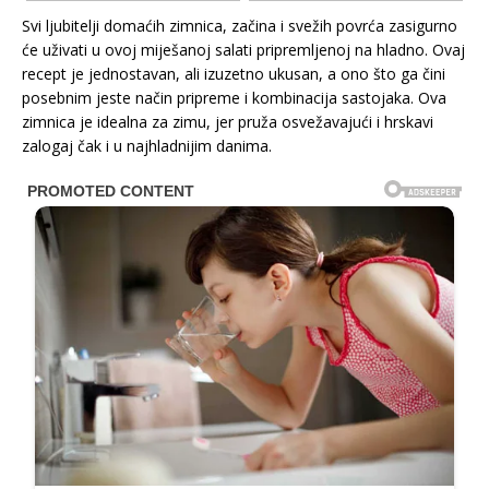
Svi ljubitelji domaćih zimnica, začina i svežih povrća zasigurno
će uživati u ovoj miješanoj salati pripremljenoj na hladno. Ovaj
recept je jednostavan, ali izuzetno ukusan, a ono što ga čini
posebnim jeste način pripreme i kombinacija sastojaka. Ova
zimnica je idealna za zimu, jer pruža osvežavajući i hrskavi
zalogaj čak i u najhladnijim danima.