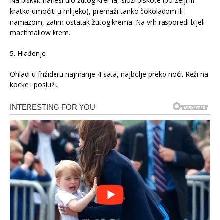
Na biskvit nanesi dio žutog krema, složi piškote (po želji ih
kratko umočiti u mlijeko), premaži tanko čokoladom ili
namazom, zatim ostatak žutog krema. Na vrh rasporedi bijeli
machmallow krem.
5. Hlađenje
Ohladi u frižideru najmanje 4 sata, najbolje preko noći. Reži na
kocke i posluži.