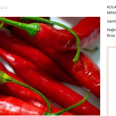
KOLA
0
MEKA
Savrš
Najbo
Brza 