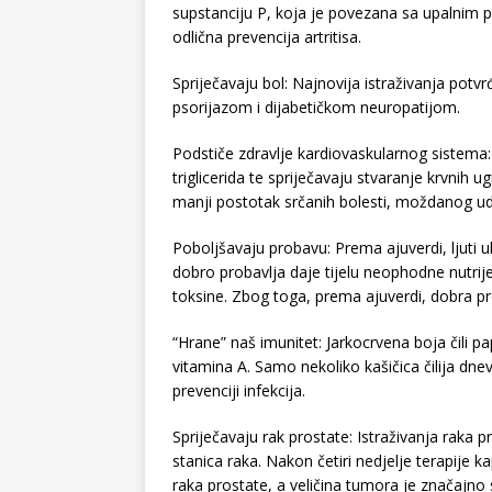
supstanciju P, koja je povezana sa upalnim 
odlična prevencija artritisa.
Spriječavaju bol: Najnovija istraživanja potvr
psorijazom i dijabetičkom neuropatijom.
Podstiče zdravlje kardiovaskularnog sistema: 
triglicerida te spriječavaju stvaranje krvnih 
manji postotak srčanih bolesti, moždanog u
Poboljšavaju probavu: Prema ajuverdi, ljuti u
dobro probavlja daje tijelu neophodne nutrije
toksine. Zbog toga, prema ajuverdi, dobra pr
“Hrane” naš imunitet: Jarkocrvena boja čili pa
vitamina A. Samo nekoliko kašičica čilija dnev
prevenciji infekcija.
Spriječavaju rak prostate: Istraživanja raka p
stanica raka. Nakon četiri nedjelje terapije k
raka prostate, a veličina tumora je značajno