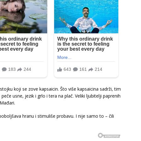
tojku koji se zove kapsaicin. Što više kapsaicina sadrži, tim
eče usne, jezik i grlo i tera na plač. Veliki ljubitelji paprenih
i Mađari.
 poboljšava hranu i stimuliše probavu. I nije samo to – čili