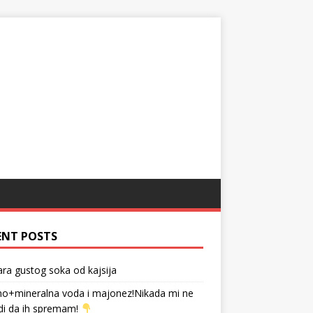
ENT POSTS
tara gustog soka od kajsija
no+mineralna voda i majonez!Nikada mi ne
di da ih spremam!