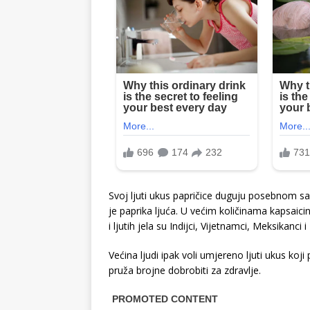
Svoj ljuti ukus papričice duguju posebnom sas
je paprika ljuća. U većim količinama kapsaicin p
i ljutih jela su Indijci, Vijetnamci, Meksikanci 
Većina ljudi ipak voli umjereno ljuti ukus koji
pruža brojne dobrobiti za zdravlje.