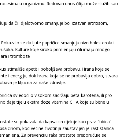
procesima u organizmu. Redovan unos čilija može služiti kao
đuju da čili djelotvorno smanjuje bol izazvan artritisom,
Pokazalo se da ljute papričice smanjuju nivo holesterola i
ugrušaka. Kulture koje široko primjenjuju čili imaju mnogo
dara i tromboze
kus stimuliše apetit i poboljšava probavu. Hrana koja se
nte i energiju, dok hrana koja se ne probavlja dobro, stvara
obava je ključna za naše zdravlje.
pričica svjedoči o visokom sadržaju beta-karotena, ili pro-
no daje tijelu ekstra doze vitamina C i A koje su bitne u
rostate su pokazala da kapsaicin djeluje kao pravi “ubica”
apsaicinom, kod većine životinja zaustavljen je rast stanica
 smanjena. Za prevenciju raka prostate preporučuje se