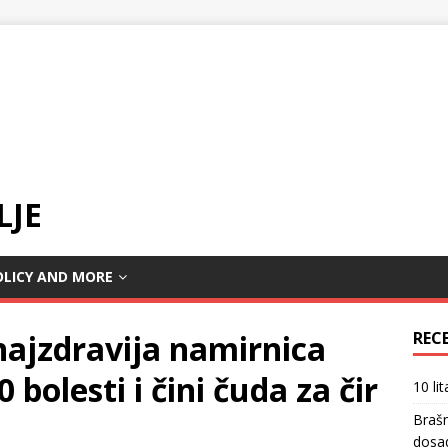
LJE
OLICY AND MORE
najzdravija namirnica
REC
0 bolesti i čini čuda za čir
10 li
Braš
dosa