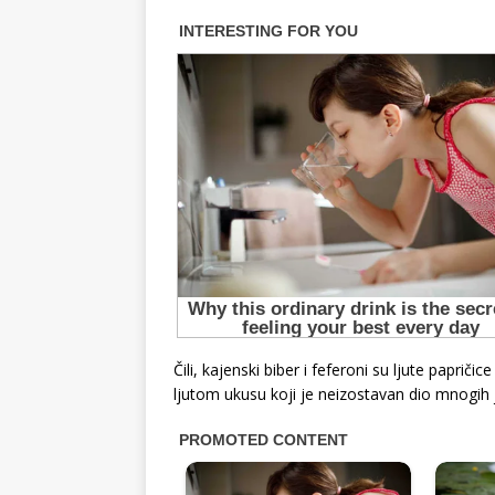
Čili, kajenski biber i feferoni su ljute papri
ljutom ukusu koji je neizostavan dio mnogih j