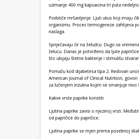
uzimanje 400 mg kapsaicina tri puta nedeljno
Podstiče mršavljenje: Ljuti ukus koji imaju č
organizmu. Proces termogeneze zahtijeva pot
naslaga.
Spriječavaju čir na želudcu: Dugo se vremen
želucu. Danas je potvrđeno da ljute papričic
što ubijaju štetne bakterije i stimulišu stvara
Pomažu kod dijabetesa tipa 2: Redovan unos či
American Journal of Clinical Nutrition, govo
za lučenjem inzulina kojim se smanjuje nivo 
Kakve vrste paprike koristiti
Ljutina paprike zavisi o njezinoj vrsti. Međut
od papričice do papričice.
Ljutina paprike se mjeri prema posebnoj skali,