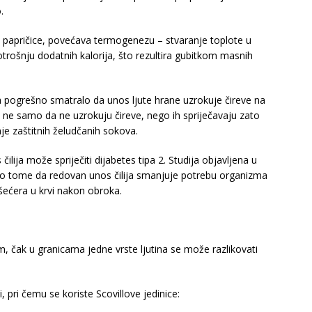
.
ili papričice, povećava termogenezu – stvaranje toplote u
rošnju dodatnih kalorija, što rezultira gubitkom masnih
a pogrešno smatralo da unos ljute hrane uzrokuje čireve na
e ne samo da ne uzrokuju čireve, nego ih spriječavaju zato
nje zaštitnih želudčanih sokova.
lija može spriječiti dijabetes tipa 2. Studija objavljena u
ri o tome da redovan unos čilija smanjuje potrebu organizma
šećera u krvi nakon obroka.
im, čak u granicama jedne vrste ljutina se može razlikovati
 pri čemu se koriste Scovillove jedinice: