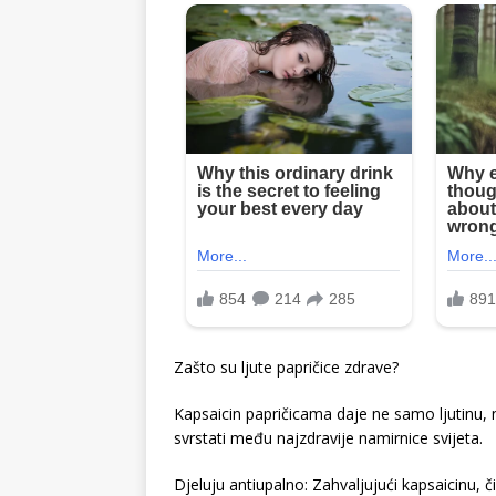
Zašto su ljute papričice zdrave?
Kapsaicin papričicama daje ne samo ljutinu,
svrstati među najzdravije namirnice svijeta.
Djeluju antiupalno: Zahvaljujući kapsaicinu, č