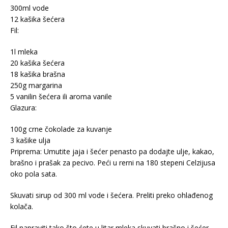
300ml vode
12 kašika šećera
Fil:
1l mleka
20 kašika šećera
18 kašika brašna
250g margarina
5 vanilin šećera ili aroma vanile
Glazura:
100g crne čokolade za kuvanje
3 kašike ulja
Priprema: Umutite jaja i šećer penasto pa dodajte ulje, kakao,
brašno i prašak za pecivo. Peći u rerni na 180 stepeni Celzijusa
oko pola sata.
Skuvati sirup od 300 ml vode i šećera. Preliti preko ohlađenog
kolača.
Fil napraviti tako što ćete u litar mleka skuvati brašno i šećer,