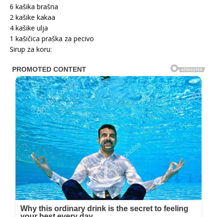
6 kašika brašna
2 kašike kakaa
4 kašike ulja
1 kašičica praška za pecivo
Sirup za koru: