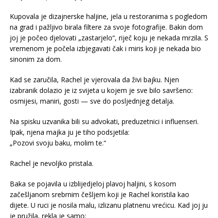
Kupovala je dizajnerske haljine, jela u restoranima s pogledom
na grad i pažljivo birala filtere za svoje fotografije. Bakin dom
joj je počeo djelovati „zastarjelo“, riječ koju je nekada mrzila. S
vremenom je počela izbjegavati čak i miris koji je nekada bio
sinonim za dom.
Kad se zaručila, Rachel je vjerovala da živi bajku. Njen
izabranik dolazio je iz svijeta u kojem je sve bilo savršeno:
osmijesi, maniri, gosti — sve do posljednjeg detalja.
Na spisku uzvanika bili su advokati, preduzetnici i influenseri.
Ipak, njena majka ju je tiho podsjetila:
„Pozovi svoju baku, molim te.“
Rachel je nevoljko pristala.
Baka se pojavila u izblijedjeloj plavoj haljini, s kosom
začešljanom srebrnim češljem koji je Rachel koristila kao
dijete. U ruci je nosila malu, izlizanu platnenu vrećicu. Kad joj ju
je pružila, rekla je samo: