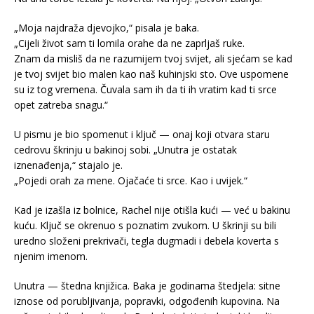
„Moja najdraža djevojko,“ pisala je baka.
„Cijeli život sam ti lomila orahe da ne zaprljaš ruke.
Znam da misliš da ne razumijem tvoj svijet, ali sjećam se kad
je tvoj svijet bio malen kao naš kuhinjski sto. Ove uspomene
su iz tog vremena. Čuvala sam ih da ti ih vratim kad ti srce
opet zatreba snagu.“
U pismu je bio spomenut i ključ — onaj koji otvara staru
cedrovu škrinju u bakinoj sobi. „Unutra je ostatak
iznenađenja,“ stajalo je.
„Pojedi orah za mene. Ojačaće ti srce. Kao i uvijek.“
Kad je izašla iz bolnice, Rachel nije otišla kući — već u bakinu
kuću. Ključ se okrenuo s poznatim zvukom. U škrinji su bili
uredno složeni prekrivači, tegla dugmadi i debela koverta s
njenim imenom.
Unutra — štedna knjižica. Baka je godinama štedjela: sitne
iznose od porubljivanja, popravki, odgođenih kupovina. Na