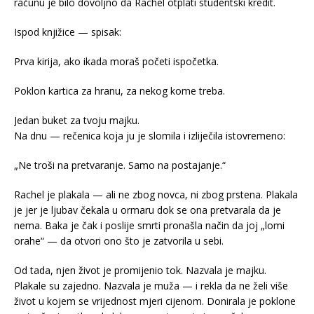
računu je bilo dovoljno da Rachel otplati studentski kredit.
Ispod knjižice — spisak:
Prva kirija, ako ikada moraš početi ispočetka.
Poklon kartica za hranu, za nekog kome treba.
Jedan buket za tvoju majku.
Na dnu — rečenica koja ju je slomila i izliječila istovremeno:
„Ne troši na pretvaranje. Samo na postajanje.“
Rachel je plakala — ali ne zbog novca, ni zbog prstena. Plakala
je jer je ljubav čekala u ormaru dok se ona pretvarala da je
nema. Baka je čak i poslije smrti pronašla način da joj „lomi
orahe“ — da otvori ono što je zatvorila u sebi.
Od tada, njen život je promijenio tok. Nazvala je majku.
Plakale su zajedno. Nazvala je muža — i rekla da ne želi više
život u kojem se vrijednost mjeri cijenom. Donirala je poklone