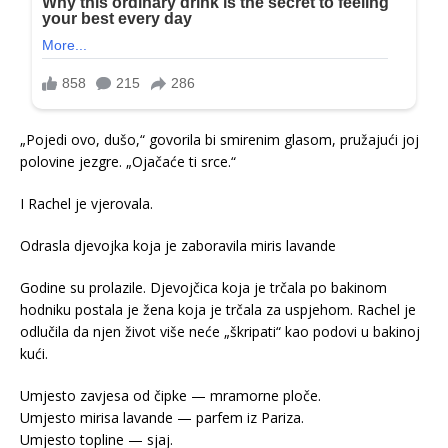
„Pojedi ovo, dušo,“ govorila bi smirenim glasom, pružajući joj
polovine jezgre. „Ojačaće ti srce.“
I Rachel je vjerovala.
Odrasla djevojka koja je zaboravila miris lavande
Godine su prolazile. Djevojčica koja je trčala po bakinom
hodniku postala je žena koja je trčala za uspjehom. Rachel je
odlučila da njen život više neće „škripati“ kao podovi u bakinoj
kući.
Umjesto zavjesa od čipke — mramorne ploče.
Umjesto mirisa lavande — parfem iz Pariza.
Umjesto topline — sjaj.