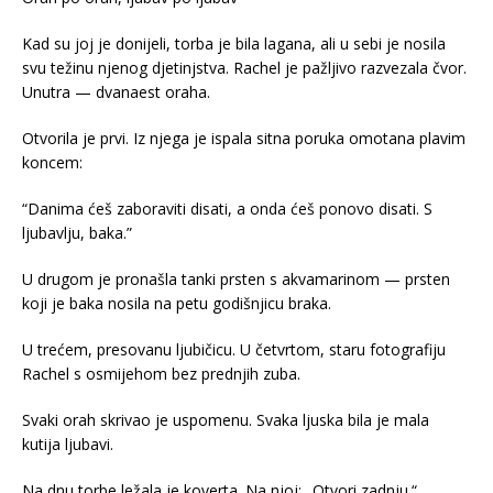
Kad su joj je donijeli, torba je bila lagana, ali u sebi je nosila
svu težinu njenog djetinjstva. Rachel je pažljivo razvezala čvor.
Unutra — dvanaest oraha.
Otvorila je prvi. Iz njega je ispala sitna poruka omotana plavim
koncem:
“Danima ćeš zaboraviti disati, a onda ćeš ponovo disati. S
ljubavlju, baka.”
U drugom je pronašla tanki prsten s akvamarinom — prsten
koji je baka nosila na petu godišnjicu braka.
U trećem, presovanu ljubičicu. U četvrtom, staru fotografiju
Rachel s osmijehom bez prednjih zuba.
Svaki orah skrivao je uspomenu. Svaka ljuska bila je mala
kutija ljubavi.
Na dnu torbe ležala je koverta. Na njoj: „Otvori zadnju.“