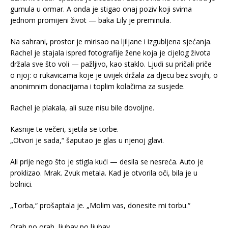
gurnula u ormar. A onda je stigao onaj poziv koji svima
jednom promijeni život — baka Lily je preminula.
Na sahrani, prostor je mirisao na ljiljane i izgubljena sjećanja.
Rachel je stajala ispred fotografije žene koja je cijelog života
držala sve što voli — pažljivo, kao staklo. Ljudi su pričali priče
o njoj: o rukavicama koje je uvijek držala za djecu bez svojih, o
anonimnim donacijama i toplim kolačima za susjede.
Rachel je plakala, ali suze nisu bile dovoljne.
Kasnije te večeri, sjetila se torbe.
„Otvori je sada,“ šaputao je glas u njenoj glavi.
Ali prije nego što je stigla kući — desila se nesreća. Auto je
proklizao. Mrak. Zvuk metala. Kad je otvorila oči, bila je u
bolnici.
„Torba,“ prošaptala je. „Molim vas, donesite mi torbu.“
Orah po orah, ljubav po ljubav