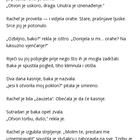
„Otvori je uskoro, draga. Unutra je iznenađenje.“
Rachel je provirila — i vidjela orahe. Stare, prašnjave ljuske.
Srce joj je potonulo.
„Ozbiljno, bako?“ rekla je oštro. „Donijela si mi… orahe? Na
luksuzno vjenčanje?“
Riječi su joj pobjegle prije nego što ih je mogla zadržati.
Baka je spustila pogled, tiho klimnula i otišla.
Dva dana kasnije, baka je nazvala.
„Jesi li otvorila moj poklon?“ pitala je smireno.
Rachel je bila „zauzeta“. Obećala je da će kasnije.
Sutradan je baka opet zvala.
„Otvori torbu, dušo,“ rekla je.
Rachel je izgubila strpljenje. „Molim te, prestani me
uznemiravati!“ spustila je slušalicu i zaboravila na sve. Torbu je