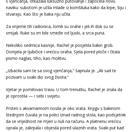
s vjenčanja, otkazala luksuzno putovanje i započela novu
naviku: subotom je učila mlade iz komšiluka kako da krpe, šiju i
stvaraju. Kao što je baka nju učila.
Za vrijeme tih radionica, lomili su orahe i jeli ih dok su se
smijali. Ruke su im bile smeđe od ljuski, a srca puna.
Nekoliko sedmica kasnije, Rachel je posjetila bakin grob.
Donijela je ljubičice i vrećicu oraha. Sjela pored ploče i čitala
pismo naglas, tiho, kao molitvu.
„Izbacila sam te sa svog vjenčanja,“ šapnula je. „Ali sad te
pozivam u svaki dio svog života.“
Vjetar je pomilovao travu. U tom trenutku, Rachel je znala da
je oprostila — i sebi i svijetu.
Prsten s akvamarinom nosila je oko vrata. Knjigu s bakinom
štednjom čuvala je na polici iznad radnog stola, kao podsjetnik
da se vrijednost ne mjeri u nuli na računu. A platnenu vrećicu
oprala je, zakrpala i objesila pored ulaznih vrata. Svaki put kad