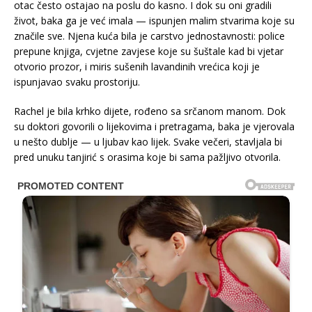
otac često ostajao na poslu do kasno. I dok su oni gradili
život, baka ga je već imala — ispunjen malim stvarima koje su
značile sve. Njena kuća bila je carstvo jednostavnosti: police
prepune knjiga, cvjetne zavjese koje su šuštale kad bi vjetar
otvorio prozor, i miris sušenih lavandinih vrećica koji je
ispunjavao svaku prostoriju.
Rachel je bila krhko dijete, rođeno sa srčanom manom. Dok
su doktori govorili o lijekovima i pretragama, baka je vjerovala
u nešto dublje — u ljubav kao lijek. Svake večeri, stavljala bi
pred unuku tanjirić s orasima koje bi sama pažljivo otvorila.