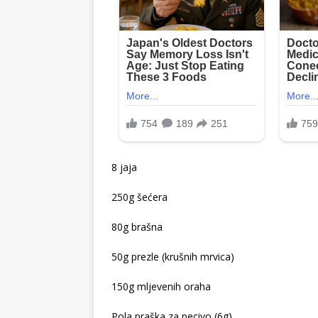
8 jaja
250g šećera
80g brašna
50g prezle (krušnih mrvica)
150g mljevenih oraha
Pola praška za pecivo (6g)