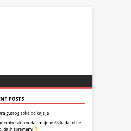
ENT POSTS
tara gustog soka od kajsija
no+mineralna voda i majonez!Nikada mi ne
di da ih spremam!