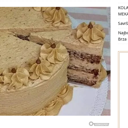
KOLA
MEKA
Savrš
Najbo
Brza 