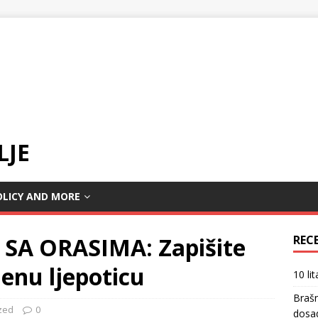
LJE
OLICY AND MORE
SA ORASIMA: Zapišite
REC
jenu ljepoticu
10 li
Braš
zed
0
dosa