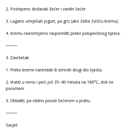
2. Postepeno dodavati šećer i vanilin šećer.
3. Lagano umiješati jogurt, pa griz (ako želite čvršću kremu).
4. Kremu ravnomjerno rasporediti preko polupečenog tijesta.
⸻
3. Završetak:
1. Preko kreme narendati ili izmrviti drugi dio tijesta.
2. Vratiti u rernu i peći još 35–40 minuta na 180°C, dok ne
porumeni.
3. Ohladiti, pa obilno posuti šećerom u prahu.
⸻
Savjet: