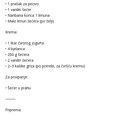
• 1 prašak za pecivo
• 1 vanilin šećer
• Naribana korica 1 limuna
• Malo limun šećera (po želji)
Krema:
• 1 litar čvrstog jogurta
• 4 bjelanca
• 200 g šećera
• 2 vanilin šećera
• 2–3 kašike griza (po potrebi, za čvršću kremu)
Za posipanje:
• Šećer u prahu
⸻
Priprema: