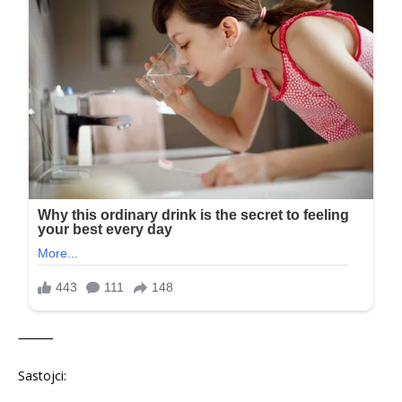
⸻
Sastojci: