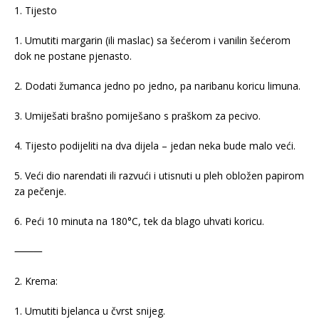
1. Tijesto
1. Umutiti margarin (ili maslac) sa šećerom i vanilin šećerom
dok ne postane pjenasto.
2. Dodati žumanca jedno po jedno, pa naribanu koricu limuna.
3. Umiješati brašno pomiješano s praškom za pecivo.
4. Tijesto podijeliti na dva dijela – jedan neka bude malo veći.
5. Veći dio narendati ili razvući i utisnuti u pleh obložen papirom
za pečenje.
6. Peći 10 minuta na 180°C, tek da blago uhvati koricu.
⸻
2. Krema:
1. Umutiti bjelanca u čvrst snijeg.