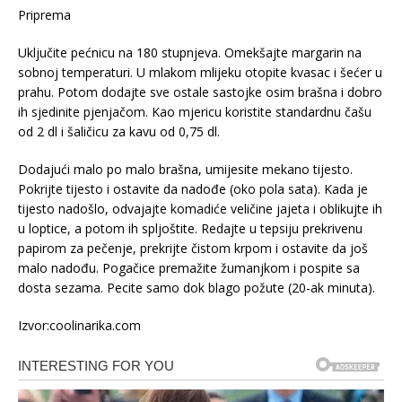
Priprema
Uključite pećnicu na 180 stupnjeva. Omekšajte margarin na
sobnoj temperaturi. U mlakom mlijeku otopite kvasac i šećer u
prahu. Potom dodajte sve ostale sastojke osim brašna i dobro
ih sjedinite pjenjačom. Kao mjericu koristite standardnu čašu
od 2 dl i šaličicu za kavu od 0,75 dl.
Dodajući malo po malo brašna, umijesite mekano tijesto.
Pokrijte tijesto i ostavite da nadođe (oko pola sata). Kada je
tijesto nadošlo, odvajajte komadiće veličine jajeta i oblikujte ih
u loptice, a potom ih spljoštite. Redajte u tepsiju prekrivenu
papirom za pečenje, prekrijte čistom krpom i ostavite da još
malo nadođu. Pogačice premažite žumanjkom i pospite sa
dosta sezama. Pecite samo dok blago požute (20-ak minuta).
Izvor:coolinarika.com