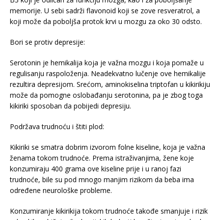
memorije. U sebi sadrži flavonoid koji se zove resveratrol, a
koji može da poboljša protok krvi u mozgu za oko 30 odsto.
Bori se protiv depresije:
Serotonin je hemikalija koja je važna mozgu i koja pomaže u
regulisanju raspoloženja. Neadekvatno lučenje ove hemikalije
rezultira depresijom. Srećom, aminokiselina triptofan u kikirikiju
može da pomogne oslobađanju serotonina, pa je zbog toga
kikiriki sposoban da pobijedi depresiju.
Podržava trudnoću i štiti plod:
Kikiriki se smatra dobrim izvorom folne kiseline, koja je važna
ženama tokom trudnoće. Prema istraživanjima, žene koje
konzumiraju 400 grama ove kiseline prije i u ranoj fazi
trudnoće, bile su pod mnogo manjim rizikom da beba ima
određene neurološke probleme.
Konzumiranje kikirikija tokom trudnoće takođe smanjuje i rizik