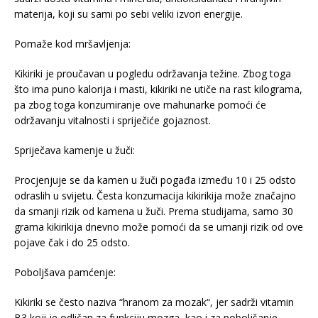
materija, koji su sami po sebi veliki izvori energije.
Pomaže kod mršavljenja:
Kikiriki je proučavan u pogledu održavanja težine. Zbog toga
što ima puno kalorija i masti, kikiriki ne utiče na rast kilograma,
pa zbog toga konzumiranje ove mahunarke pomoći će
održavanju vitalnosti i spriječiće gojaznost.
Spriječava kamenje u žuči:
Procjenjuje se da kamen u žuči pogađa između 10 i 25 odsto
odraslih u svijetu. Česta konzumacija kikirikija može značajno
da smanji rizik od kamena u žuči. Prema studijama, samo 30
grama kikirikija dnevno može pomoći da se umanji rizik od ove
pojave čak i do 25 odsto.
Poboljšava pamćenje:
Kikiriki se često naziva “hranom za mozak“, jer sadrži vitamin
B3 koji je odličan za funkciju mozga, kao i za poboljšanje