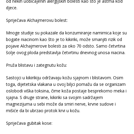
od nekih uobičajenih alergijskih bolesti kao što je astma kod
djece.
Spriječava Alchajmerovu bolest:
Mnoge studije su pokazale da konzumiranje namirnica koje su
bogate niacinom kao što je to kikiriki, može smanjiti rizik od
pojave Alchajmerove bolesti za oko 70 odsto. Samo četvrtina
šolje ovog ploda predstavlja četvrtinu dnevnog unosa niacina.
Pruža blistavu i zategnutu kožu:
Sastojci u kikirikiju održavaju kožu sjajnom i blistavom. Osim
toga, dijetetska vlakana u ovoj biljci pomažu da se organizam
oslobodi viška toksina, čime koža postaje besprekorno meka i
sjajna. S druge strane, kikiriki sa svojim sadržajem
magnezijuma u sebi može da smiri nerve, krvne sudove i
mišiće da bi ubrzao protok krvi u kožu.
Spriječava gubitak kose: