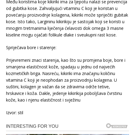
Među koristima koje kikiriki ima za ljepotu nalazi se prevencija
od gubitka kose. Zahvaljujući vitaminu C koji je koristan u
povećanju proizvodnje kolagena, kikiriki može spriječiti gubitak
kose. Isto tako, Largininu kikirikiju je sastojak koji se koristi u
mnogim tretmanima liječenja ćelavosti dok omega 3 masne
kiseline mogu ojačati folikule dlake i sveukupni rast kose.
Spriječava bore i starenje:
Prijevremeni znaci starenja, kao što su promjena boje, bore i
smanjena elastičnost kože, spadaju u jednu od najvećih
kozmetičkih briga. Nasreću, kikiriki ima značajnu količinu
vitamina C koji je neophodan za proizvodnju kolagena. U
suštini, kolagen je važan da se zdravima održe tetive,
hrskavice i koža. Dakle, jedenje kikirikija poboljšava čvrstinu
kože, kao i njenu elastičnost i svježinu
Izvor: stil