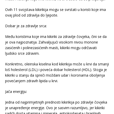
Ovih 11 svojstava kikirikija mogu se svrstati u koristi koje ima
ovaj plod od zdravlja do ljepote.
Dobar je za zdravlje srca:
Među koristima koje ima kikiriki za zdravlje čovjeka, čini se da
je ova najpoznatija. Zahvaljujući visokom nivou monone
zasićenih i polinezasićenih masti, kikiriki mogu održavati
ljudsko srce zdravim.
Konkretno, oleinska kiselina kod kikirikija može u krvi da smanji
loš holesterol (LDL) i poveća dobar holesterol (HDL). Stoga je
kikiriki u stanju da spreči moždani udar i koronarna oboljenja
povećanjem zdravih lipida u krvi.
Jača energiju:
Jedna od najprimjetnijih prednosti kikirikija po zdravlje čovjeka
je unapređenje energije. Ovo je sasvim razumljivo, jer kikiriki
sadrži dosta vitamina i minerala, antioksidanata i hranljivih