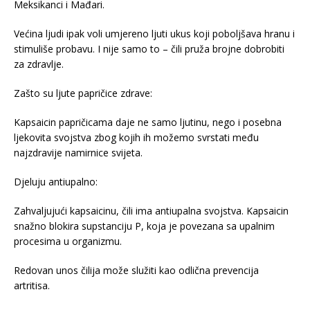
Meksikanci i Mađari.
Većina ljudi ipak voli umjereno ljuti ukus koji poboljšava hranu i
stimuliše probavu. I nije samo to – čili pruža brojne dobrobiti
za zdravlje.
Zašto su ljute papričice zdrave:
Kapsaicin papričicama daje ne samo ljutinu, nego i posebna
ljekovita svojstva zbog kojih ih možemo svrstati među
najzdravije namirnice svijeta.
Djeluju antiupalno:
Zahvaljujući kapsaicinu, čili ima antiupalna svojstva. Kapsaicin
snažno blokira supstanciju P, koja je povezana sa upalnim
procesima u organizmu.
Redovan unos čilija može služiti kao odlična prevencija
artritisa.