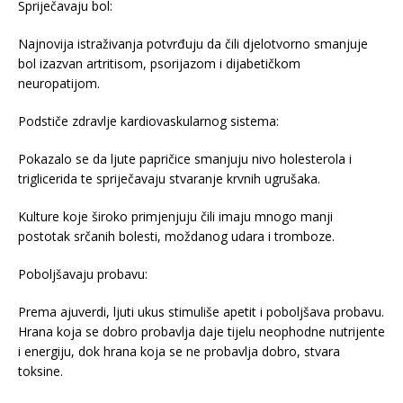
Spriječavaju bol:
Najnovija istraživanja potvrđuju da čili djelotvorno smanjuje
bol izazvan artritisom, psorijazom i dijabetičkom
neuropatijom.
Podstiče zdravlje kardiovaskularnog sistema:
Pokazalo se da ljute papričice smanjuju nivo holesterola i
triglicerida te spriječavaju stvaranje krvnih ugrušaka.
Kulture koje široko primjenjuju čili imaju mnogo manji
postotak srčanih bolesti, moždanog udara i tromboze.
Poboljšavaju probavu:
Prema ajuverdi, ljuti ukus stimuliše apetit i poboljšava probavu.
Hrana koja se dobro probavlja daje tijelu neophodne nutrijente
i energiju, dok hrana koja se ne probavlja dobro, stvara
toksine.