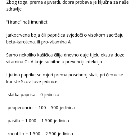
Zbog toga, prema ajuverdi, dobra probava je ključna za naše
zdravlje.
“Hrane” naš imunitet:
Jarkocrvena boja čili papričica svjedoči o visokom sadržaju
beta-karotena, ili pro-vitamina A.
Samo nekoliko kašičica čilija dnevno daje tijelu ekstra doze
vitamina C i A koje su bitne u prevenciji infekcija.
Ljutina paprike se mjeri prema posebnoj skali, pri čemu se
koriste Scovillove jedinice:
-slatka paprika = 0 jedinica
-pepperoncini = 100 – 500 jedinica
-pasilla = 1 000 – 1 500 jedinica
-rocotillo = 1 500 – 2 500 jedinica