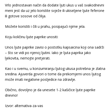
Vrlo jednostavan način da dodate ljuti ukus u vaš svakodnevni
meni jest da uz jelo koristite svježe ili ukiseljene ljute feferone
ili gotove sosove od čilija.
Možete koristiti i čili u prahu, posipajući njime jela.
Koju količinu ljute paprike unositi:
Unos ljute paprike zavisi o postotku kapsaicina koji ona sadrži
– što se vidi po njenoj ljutini. Iako je ljuta paprika jako
ljekovita, nemojte pretjerati.
Kao i u svemu, u konzumiranju ljutog ukusa potrebna je zlatna
sredina. Ajuverda govori o tome da prekomjerni unos ljutog
može imati negativne posljedice na zdravlje.
Obično, dovoljno je da unesete 1-2 kašičice ljute paprike
dnevno!
Izvor: alternativa-za-vas