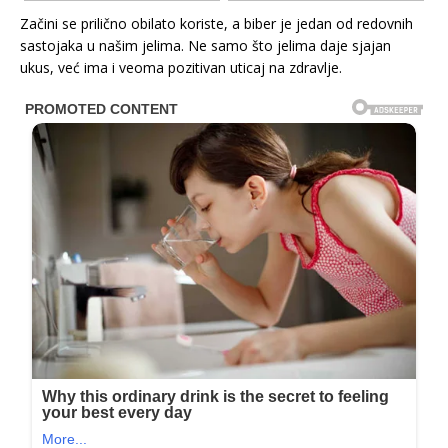
Začini se prilično obilato koriste, a biber je jedan od redovnih
sastojaka u našim jelima. Ne samo što jelima daje sjajan
ukus, već ima i veoma pozitivan uticaj na zdravlje.