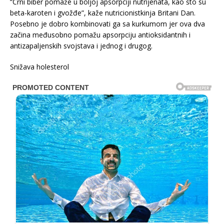
“Crni biber pomaže u boljoj apsorpciji nutrijenata, kao što su
beta-karoten i gvožđe”, kaže nutricionistkinja Britani Dan.
Posebno je dobro kombinovati ga sa kurkumom jer ova dva
začina međusobno pomažu apsorpciju antioksidantnih i
antizapaljenskih svojstava i jednog i drugog.
Snižava holesterol