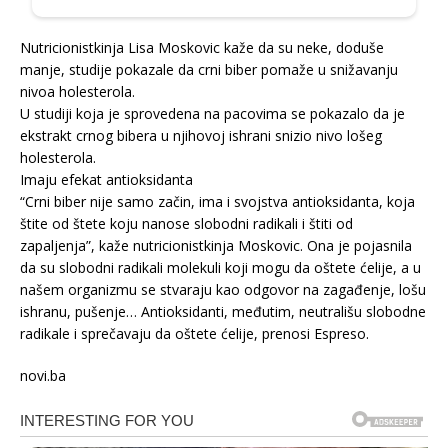
Nutricionistkinja Lisa Moskovic kaže da su neke, doduše
manje, studije pokazale da crni biber pomaže u snižavanju
nivoa holesterola.
U studiji koja je sprovedena na pacovima se pokazalo da je
ekstrakt crnog bibera u njihovoj ishrani snizio nivo lošeg
holesterola.
Imaju efekat antioksidanta
“Crni biber nije samo začin, ima i svojstva antioksidanta, koja
štite od štete koju nanose slobodni radikali i štiti od
zapaljenja”, kaže nutricionistkinja Moskovic. Ona je pojasnila
da su slobodni radikali molekuli koji mogu da oštete ćelije, a u
našem organizmu se stvaraju kao odgovor na zagađenje, lošu
ishranu, pušenje… Antioksidanti, međutim, neutrališu slobodne
radikale i sprečavaju da oštete ćelije, prenosi Espreso.
novi.ba