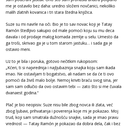
me je ostavilo bez daha: uredno složeni novčanici, nekoliko
malih zlatnih kovanica i tri stara štedna knjižica.
Suze su mi navrle na oči. Bio je to sav novac koji je Tatay
Ramón štedljivo sakupio od male pomoći koju su mu deca
davala i od prodaje malog komada zemlje u selu. Umesto da
ga troši, skrivao ga je u tom starom jastuku… i sada ga je
ostavio meni.
Uz to je bila i poruka, gotovo nečitkim rukopisom:
„Kćeri, ti si najvrednija i najljubaznija snajka koju sam ikada
imao. Ne ostavljam ti bogatstvo, ali nadam se da će ti ovo
pomoći da živiš malo bolje. Nemoj kriviti braću svog sina, jer
sam sam odlučio da ovo ostavim tebi — zato što si me čuvala
dvanaest godina.“
Plač je bio neopisiv. Suze nisu bile zbog novca ili zlata, već
zbog ljubavi, prihvatanja i poverenja koje mi je pokazao. Moj
trud, koji sam smatrala dužnošću snajke, sada je imao pravu
vrednost — Tatay Ramón je pokazao da dobra dela, čak i bez