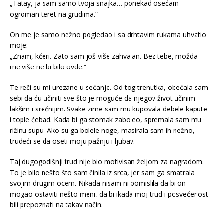
„Tatay, ja sam samo tvoja snajka… ponekad osećam
ogroman teret na grudima.“
On me je samo nežno pogledao i sa drhtavim rukama uhvatio
moje:
„Znam, kćeri. Zato sam još više zahvalan. Bez tebe, možda
me više ne bi bilo ovde.“
Te reči su mi urezane u sećanje. Od tog trenutka, obećala sam
sebi da ću učiniti sve što je moguće da njegov život učinim
lakšim i srećnijim. Svake zime sam mu kupovala debele kapute
i tople ćebad. Kada bi ga stomak zaboleo, spremala sam mu
rižinu supu. Ako su ga bolele noge, masirala sam ih nežno,
trudeći se da oseti moju pažnju i ljubav.
Taj dugogodišnji trud nije bio motivisan željom za nagradom.
To je bilo nešto što sam činila iz srca, jer sam ga smatrala
svojim drugim ocem. Nikada nisam ni pomislila da bi on
mogao ostaviti nešto meni, da bi ikada moj trud i posvećenost
bili prepoznati na takav način.