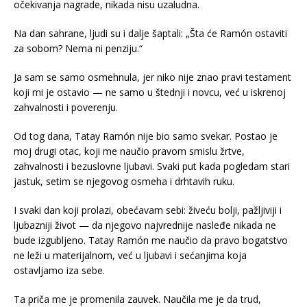
očekivanja nagrade, nikada nisu uzaludna.
Na dan sahrane, ljudi su i dalje šaptali: „Šta će Ramón ostaviti
za sobom? Nema ni penziju.“
Ja sam se samo osmehnula, jer niko nije znao pravi testament
koji mi je ostavio — ne samo u štednji i novcu, već u iskrenoj
zahvalnosti i poverenju.
Od tog dana, Tatay Ramón nije bio samo svekar. Postao je
moj drugi otac, koji me naučio pravom smislu žrtve,
zahvalnosti i bezuslovne ljubavi. Svaki put kada pogledam stari
jastuk, setim se njegovog osmeha i drhtavih ruku.
I svaki dan koji prolazi, obećavam sebi: živeću bolji, pažljiviji i
ljubazniji život — da njegovo najvrednije nasleđe nikada ne
bude izgubljeno. Tatay Ramón me naučio da pravo bogatstvo
ne leži u materijalnom, već u ljubavi i sećanjima koja
ostavljamo iza sebe.
Ta priča me je promenila zauvek. Naučila me je da trud,