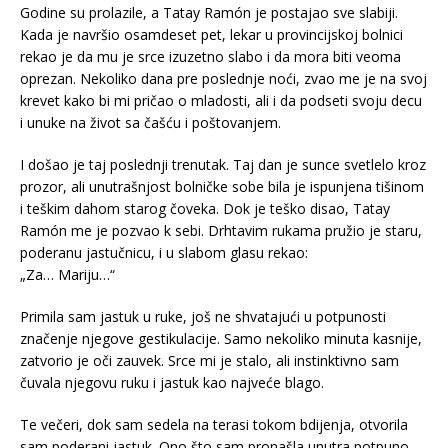
Godine su prolazile, a Tatay Ramón je postajao sve slabiji.
Kada je navršio osamdeset pet, lekar u provincijskoj bolnici
rekao je da mu je srce izuzetno slabo i da mora biti veoma
oprezan. Nekoliko dana pre poslednje noći, zvao me je na svoj
krevet kako bi mi pričao o mladosti, ali i da podseti svoju decu
i unuke na život sa čašću i poštovanjem.
I došao je taj poslednji trenutak. Taj dan je sunce svetlelo kroz
prozor, ali unutrašnjost bolničke sobe bila je ispunjena tišinom
i teškim dahom starog čoveka. Dok je teško disao, Tatay
Ramón me je pozvao k sebi. Drhtavim rukama pružio je staru,
poderanu jastučnicu, i u slabom glasu rekao:
„Za… Mariju…“
Primila sam jastuk u ruke, još ne shvatajući u potpunosti
značenje njegove gestikulacije. Samo nekoliko minuta kasnije,
zatvorio je oči zauvek. Srce mi je stalo, ali instinktivno sam
čuvala njegovu ruku i jastuk kao najveće blago.
Te večeri, dok sam sedela na terasi tokom bdijenja, otvorila
sam poderani jastuk. Ono što sam pronašla unutra potpuno