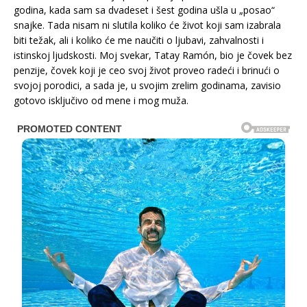
godina, kada sam sa dvadeset i šest godina ušla u „posao“
snajke. Tada nisam ni slutila koliko će život koji sam izabrala
biti težak, ali i koliko će me naučiti o ljubavi, zahvalnosti i
istinskoj ljudskosti. Moj svekar, Tatay Ramón, bio je čovek bez
penzije, čovek koji je ceo svoj život proveo radeći i brinući o
svojoj porodici, a sada je, u svojim zrelim godinama, zavisio
gotovo isključivo od mene i mog muža.