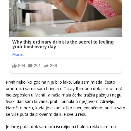
Prvih nekoliko godina nije bilo lako. Bila sam mlada, često
umorna, i sama sam brinula o Tatay Ramónu dok je moj muž
bio zaposlen u Manili, a naša mala ćerka tražila pažnju i negu.
Svaki dan sam kuvana, prati i brinula o njegovom zdravlju.
Naročito noću, kada je disao teško i neujednačeno, budila sam
se više puta da proverim da li je sve u redu.
Jednog puta, dok sam bila iscrpljena i bolna, rekla sam mu: