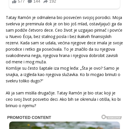
Tatay Ramón je odmalena bio posvećen svojoj porodici. Moja
svekrva je preminula dok je on bio još mlad, ostavljajući ga da
sam podiže četvoro dece. Ceo život je uzgajao pirinač i povrće
u Nuevo Écija, bez stalnog posla i bez ikakvih finansijskih
rezervi. Kada sam se udala, većina njegove dece imala je svoje
porodice i retko ga posećivala. To je značilo da su njegova
svakodnevna nega, njegova hrana i njegova dobrobit zavisili
od mene i mog muža.
Komšije su često šaptale iza mog leđa: „Šta je ovo? Samo je
snajka, a izgleda kao njegova služavka. Ko bi mogao brinuti o
svekru toliko dugo?“
Ali ja sam mislila drugačije. Tatay Ramón je bio otac koji je
ceo svoj život posvetio deci. Ako bih se okrenula i otišla, ko bi
brinuo o njemu?