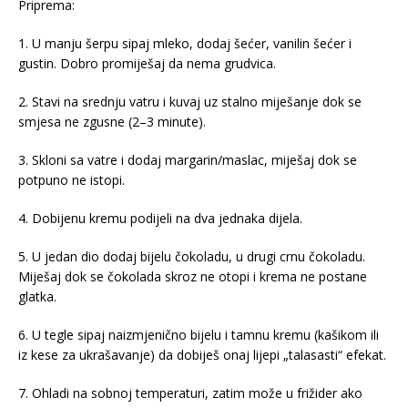
Priprema:
1. U manju šerpu sipaj mleko, dodaj šećer, vanilin šećer i
gustin. Dobro promiješaj da nema grudvica.
2. Stavi na srednju vatru i kuvaj uz stalno miješanje dok se
smjesa ne zgusne (2–3 minute).
3. Skloni sa vatre i dodaj margarin/maslac, miješaj dok se
potpuno ne istopi.
4. Dobijenu kremu podijeli na dva jednaka dijela.
5. U jedan dio dodaj bijelu čokoladu, u drugi crnu čokoladu.
Miješaj dok se čokolada skroz ne otopi i krema ne postane
glatka.
6. U tegle sipaj naizmjenično bijelu i tamnu kremu (kašikom ili
iz kese za ukrašavanje) da dobiješ onaj lijepi „talasasti“ efekat.
7. Ohladi na sobnoj temperaturi, zatim može u frižider ako