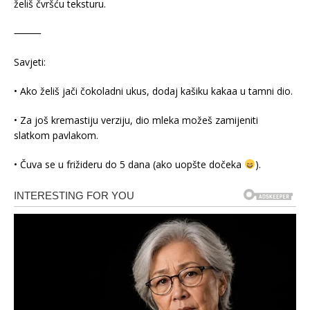
želiš čvršću teksturu.
⸻
Savjeti:
• Ako želiš jači čokoladni ukus, dodaj kašiku kakaa u tamni dio.
• Za još kremastiju verziju, dio mleka možeš zamijeniti
slatkom pavlakom.
• Čuva se u frižideru do 5 dana (ako uopšte dočeka
).