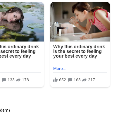
badem)