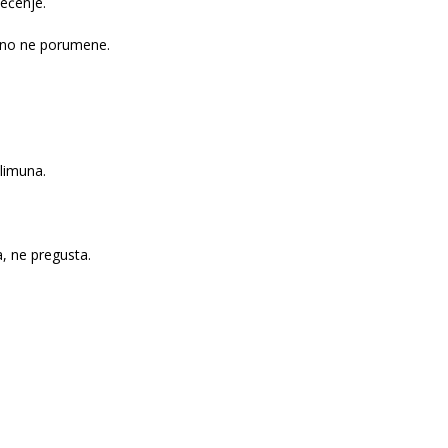
pečenje.
ano ne porumene.
 limuna.
a, ne pregusta.