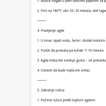
1. Ružice slagati u pleh obložen papirom za 
2. Peći na 180°C oko 20–25 minuta, dok lag
⸻
4. Pravljenje agde
1. U lonac sipati vodu, šećer i dodati kolutiće
2. Pustiti da prokuha pa kuhati 7–10 minuta.
3. Agda treba biti srednje gusta – ne pretank
4. Ostaviti da bude topla (ne vrela).
⸻
5. Zalivanje ružica
1. Pečene ružice preliti toplom agdom.