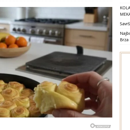
KOLA
MEKA
Savrš
Najbo
Brza 