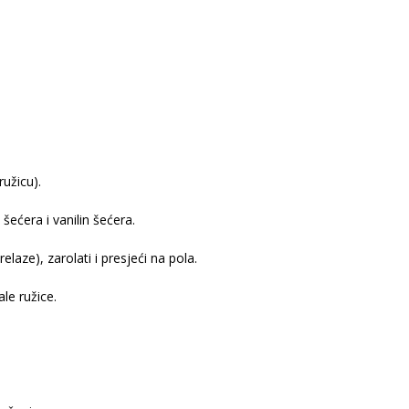
ružicu).
ećera i vanilin šećera.
elaze), zarolati i presjeći na pola.
le ružice.