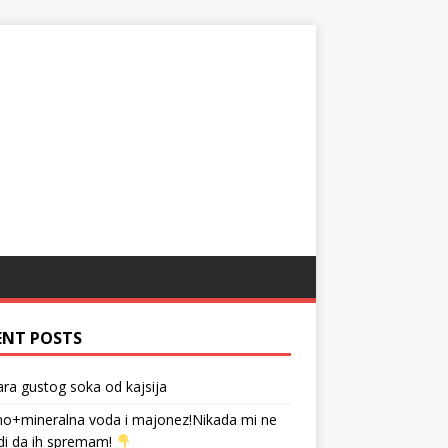
ENT POSTS
tara gustog soka od kajsija
no+mineralna voda i majonez!Nikada mi ne
di da ih spremam!