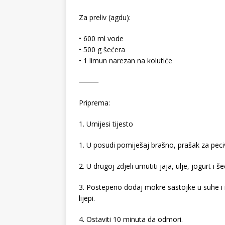
Za preliv (agdu):
• 600 ml vode
• 500 g šećera
• 1 limun narezan na kolutiće
⸻
Priprema:
1. Umijesi tijesto
1. U posudi pomiješaj brašno, prašak za peciv
2. U drugoj zdjeli umutiti jaja, ulje, jogurt i še
3. Postepeno dodaj mokre sastojke u suhe i m
lijepi.
4. Ostaviti 10 minuta da odmori.