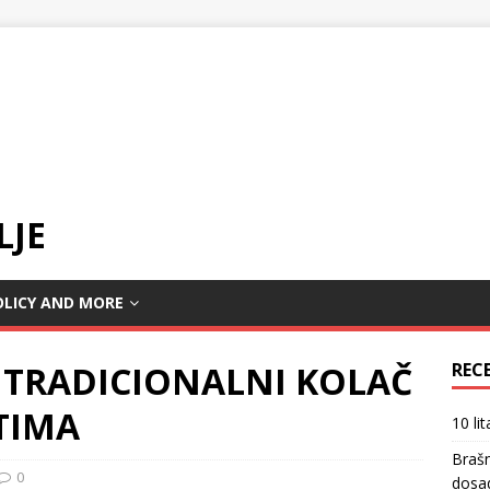
LJE
OLICY AND MORE
 TRADICIONALNI KOLAČ
REC
STIMA
10 li
Braš
0
dosa