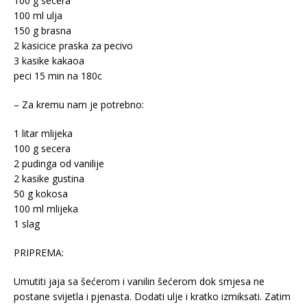
100 g secera
100 ml ulja
150 g brasna
2 kasicice praska za pecivo
3 kasike kakaoa
peci 15 min na 180c
– Za kremu nam je potrebno:
1 litar mlijeka
100 g secera
2 pudinga od vanilije
2 kasike gustina
50 g kokosa
100 ml mlijeka
1 slag
PRIPREMA:
Umutiti jaja sa šećerom i vanilin šećerom dok smjesa ne
postane svijetla i pjenasta. Dodati ulje i kratko izmiksati. Zatim