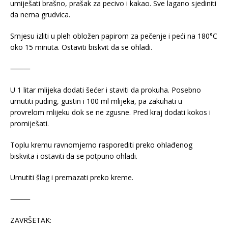
umiješati brašno, prašak za pecivo i kakao. Sve lagano sjediniti
da nema grudvica.
Smjesu izliti u pleh obložen papirom za pečenje i peći na 180°C
oko 15 minuta. Ostaviti biskvit da se ohladi.
⸻
U 1 litar mlijeka dodati šećer i staviti da prokuha. Posebno
umutiti puding, gustin i 100 ml mlijeka, pa zakuhati u
provrelom mlijeku dok se ne zgusne. Pred kraj dodati kokos i
promiješati.
Toplu kremu ravnomjerno rasporediti preko ohlađenog
biskvita i ostaviti da se potpuno ohladi.
Umutiti šlag i premazati preko kreme.
⸻
ZAVRŠETAK: