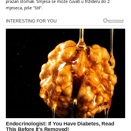
prazan stomak. Smjesa se može čuvati u frižideru do 2
mjeseca, piše “Stil“.