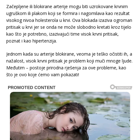
Začepljene ili blokirane arterije mogu biti uzrokovane krvnim
ugruškom ili plakom koji se formira i nagomilava kao rezultat
visokog nivoa holesterola u krvi. Ova blokada izaziva ogroman
pritisak u krvi jer se onda ne može slobodno kretati kroz tijelo
kao što je potrebno, izazivajući time visok krvni pritisak,
poznat i kao hipertenzija.
Jednom kada su arterije blokirane, veoma je teško očistiti ih, a
nažalost, visok krvni pritisak je problem koji muči mnoge ljude.
Međutim – postoje prirodna rješenja za ove probleme, kao
što je ovo koje ćemo vam pokazati!