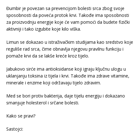
Đumbir je povezan sa prevencijom bolesti srca zbog svoje
sposobnosti da poveća protok krvi. Takođe ima sposobnosti
za proizvodnju energije koje će vam pomoći da budete fizički
aktivniji i tako izgubite koje kilo viška.
Limun se dokazao u istraživačkim studijama kao sredstvo koje
reguliše rad srca, čime obnavlja njegovu pravilnu funkciju i
pomaže krvi da se lakše kreće kroz tijelo.
Jabukovo sirće ima antioksidanse koji igraju ključnu ulogu u
uklanjanju toksina iz tijela i krvi. Takođe ima zdrave vitamine,
minerale i enzime koji održavaju tijelo zdravim.
Med se bori protiv bakterija, daje tijelu energiju i dokazano
smanjuje holesterol i srčane bolesti.
Kako se pravi?
Sastojci: