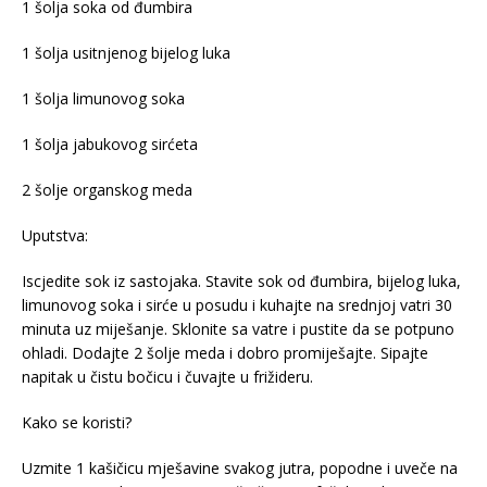
1 šolja soka od đumbira
1 šolja usitnjenog bijelog luka
1 šolja limunovog soka
1 šolja jabukovog sirćeta
2 šolje organskog meda
Uputstva:
Iscjedite sok iz sastojaka. Stavite sok od đumbira, bijelog luka,
limunovog soka i sirće u posudu i kuhajte na srednjoj vatri 30
minuta uz miješanje. Sklonite sa vatre i pustite da se potpuno
ohladi. Dodajte 2 šolje meda i dobro promiješajte. Sipajte
napitak u čistu bočicu i čuvajte u frižideru.
Kako se koristi?
Uzmite 1 kašičicu mješavine svakog jutra, popodne i uveče na