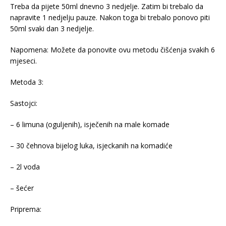
Treba da pijete 50ml dnevno 3 nedjelje. Zatim bi trebalo da
napravite 1 nedjelju pauze. Nakon toga bi trebalo ponovo piti
50ml svaki dan 3 nedjelje.
Napomena: Možete da ponovite ovu metodu čišćenja svakih 6
mjeseci.
Metoda 3:
Sastojci:
– 6 limuna (oguljenih), isječenih na male komade
– 30 čehnova bijelog luka, isjeckanih na komadiće
– 2l voda
– šećer
Priprema: