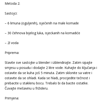
Metoda 2:
Sastojci:
– 6 limuna (oguljenih), isječenih na male komade
– 30 čehnova bijelog luka, isjeckanih na komadiće
– 2l voda
Priprema:
Stavite sve sastojke u blender i izblendirajte. Zatim sipajte
smjesu u posudu i dodajte 2 litre vode. Kuhajte do ključanja i
ostavite da se kuha još 5 minuta. Zatim sklonite sa vatre i
ostavite da se ohladi. Kada se hladi, procijedite tečnost i
prebacite u staklenu bocu. Trebalo bi da bacite ostatke.
Čuvajte mešavinu u frižideru.
Primjena: