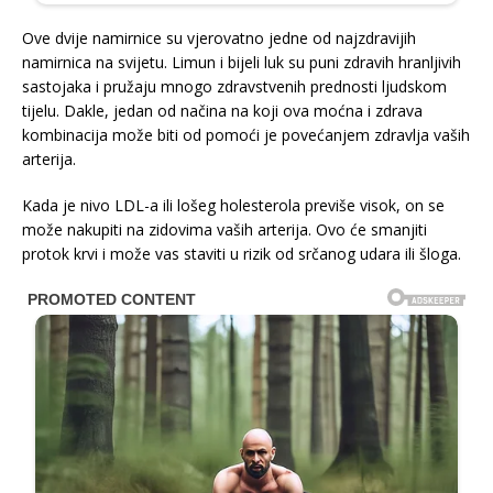
Ove dvije namirnice su vjerovatno jedne od najzdravijih
namirnica na svijetu. Limun i bijeli luk su puni zdravih hranljivih
sastojaka i pružaju mnogo zdravstvenih prednosti ljudskom
tijelu. Dakle, jedan od načina na koji ova moćna i zdrava
kombinacija može biti od pomoći je povećanjem zdravlja vaših
arterija.
Kada je nivo LDL-a ili lošeg holesterola previše visok, on se
može nakupiti na zidovima vaših arterija. Ovo će smanjiti
protok krvi i može vas staviti u rizik od srčanog udara ili šloga.