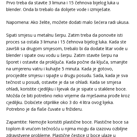
Prvo treba da stavite 3 limuna i 15 čehnova bijelog luka u
blender. Onda bi trebalo da dolijete vode i izmiješate.
Napomena: Ako želite, možete dodati malo šećera radi ukusa.
Sipati smjesu u metalnu šerpu. Zatim treba da ponovite isti
proces sa ostala 3 limuna i 15 čehnova bijelog luka. Kada ste
završili sa drugom smjesom, trebalo bi da dodate litar vode u
blender i sipate ovu vodu u šerpu. Zatim stavite šerpu na
šporet i ostavite da proključa. Kada počne da ključa, smanjite
na umjerenu vatru i kuhajte 5 minuta. Kada je gotovo,
procijedite smjesu i sipajte u drugu posudu. Sada, kada je sva
tečnost u posudi, ostavite je da se ohladi. Kada se smjesa
ohladi, koristite cjediljku i lijevak da je sipate u staklene boce.
Možda će biti potrebno neko vrijeme da mješavina prođe kroz
cjediljku. Dobićete otprilike oko 3 do 4 litra ovog lijeka.
Potrebno je da flaše čuvate u frižideru.
Zapamtite: Nemojte koristiti plastične boce. Plastične boce sa
toplom ili vrućom tečnošću u njima mogu da izazovu ozbiljne
zdravstvene probleme. Plastične čestice iz boce ulaze u