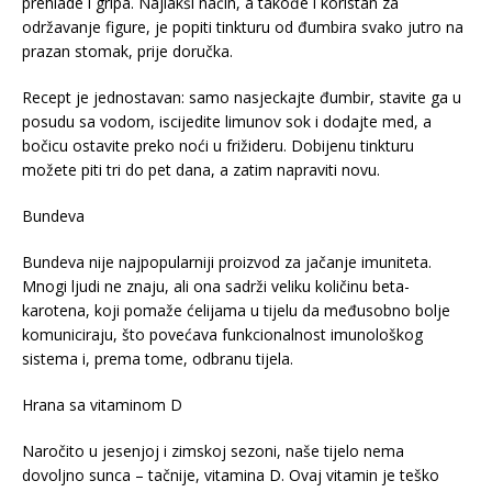
prehlade i gripa. Najlakši način, a takođe i koristan za
održavanje figure, je popiti tinkturu od đumbira svako jutro na
prazan stomak, prije doručka.
Recept je jednostavan: samo nasjeckajte đumbir, stavite ga u
posudu sa vodom, iscijedite limunov sok i dodajte med, a
bočicu ostavite preko noći u frižideru. Dobijenu tinkturu
možete piti tri do pet dana, a zatim napraviti novu.
Bundeva
Bundeva nije najpopularniji proizvod za jačanje imuniteta.
Mnogi ljudi ne znaju, ali ona sadrži veliku količinu beta-
karotena, koji pomaže ćelijama u tijelu da međusobno bolje
komuniciraju, što povećava funkcionalnost imunološkog
sistema i, prema tome, odbranu tijela.
Hrana sa vitaminom D
Naročito u jesenjoj i zimskoj sezoni, naše tijelo nema
dovoljno sunca – tačnije, vitamina D. Ovaj vitamin je teško