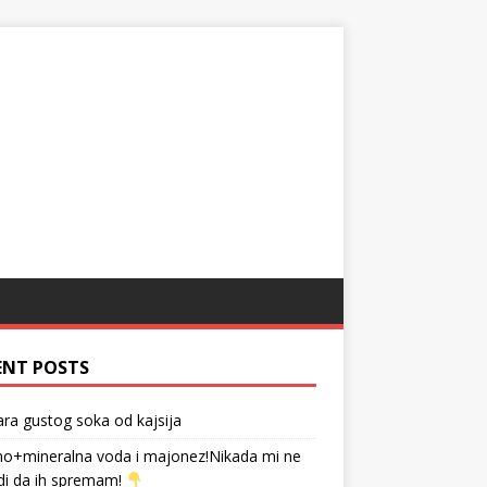
ENT POSTS
tara gustog soka od kajsija
no+mineralna voda i majonez!Nikada mi ne
di da ih spremam!