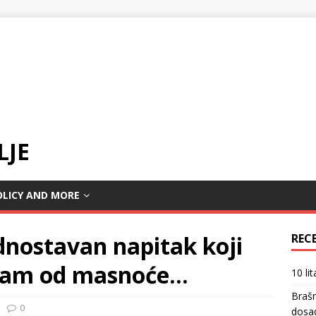
LJE
OLICY AND MORE
dnostavan napitak koji
REC
izam od masnoće…
10 li
Braš
0
dosa