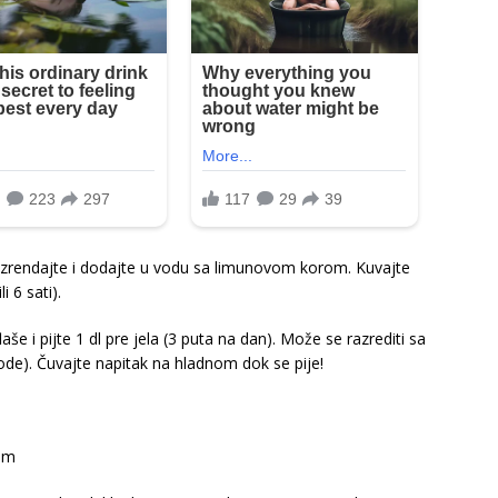
 izrendajte i dodajte u vodu sa limunovom korom. Kuvajte
i 6 sati).
aše i pijte 1 dl pre jela (3 puta na dan). Može se razrediti sa
ode). Čuvajte napitak na hladnom dok se pije!
nom