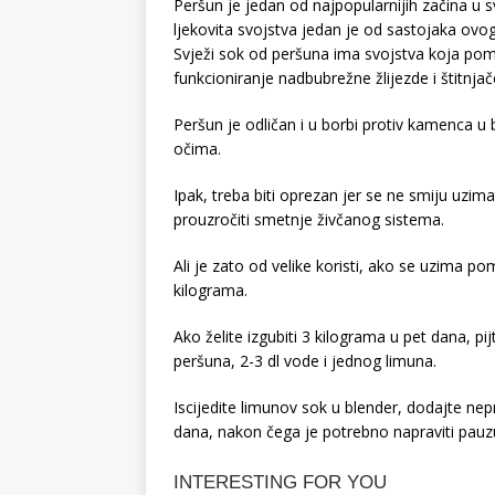
Peršun je jedan od najpopularnijih začina u svi
ljekovita svojstva jedan je od sastojaka ovo
Svježi sok od peršuna ima svojstva koja po
funkcioniranje nadbubrežne žlijezde i štitnjač
Peršun je odličan i u borbi protiv kamenca u
očima.
Ipak, treba biti oprezan jer se ne smiju uzim
prouzročiti smetnje živčanog sistema.
Ali je zato od velike koristi, ako se uzima 
kilograma.
Ako želite izgubiti 3 kilograma u pet dana, 
peršuna, 2-3 dl vode i jednog limuna.
Iscijedite limunov sok u blender, dodajte nepr
dana, nakon čega je potrebno napraviti pauz