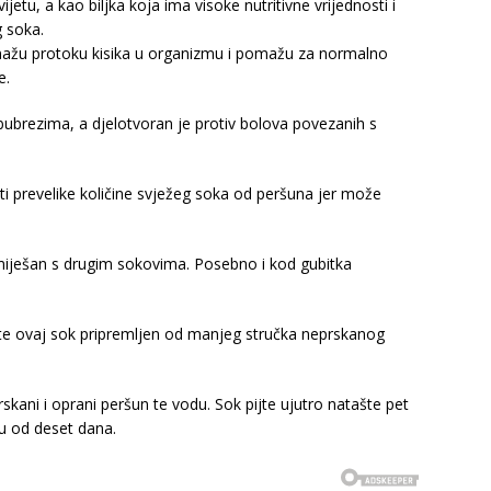
jetu, a kao biljka koja ima visoke nutritivne vrijednosti i
g soka.
mažu protoku kisika u organizmu i pomažu za normalno
e.
 bubrezima, a djelotvoran je protiv bolova povezanih s
ati prevelike količine svježeg soka od peršuna jer može
pomiješan s drugim sokovima. Posebno i kod gubitka
pijte ovaj sok pripremljen od manjeg stručka neprskanog
skani i oprani peršun te vodu. Sok pijte ujutro natašte pet
u od deset dana.