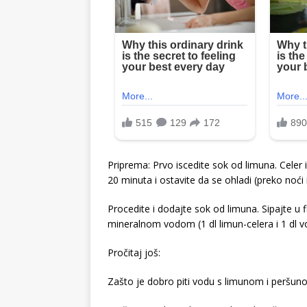
Priprema: Prvo iscedite sok od limuna. Celer
20 minuta i ostavite da se ohladi (preko noći il
Procedite i dodajte sok od limuna. Sipajte u fl
mineralnom vodom (1 dl limun-celera i 1 dl v
Pročitaj još:
Zašto je dobro piti vodu s limunom i peršu