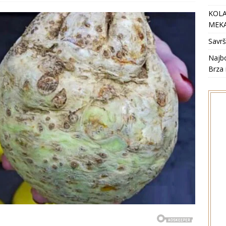
KOLA
MEKA
Savrš
Najbo
Brza 