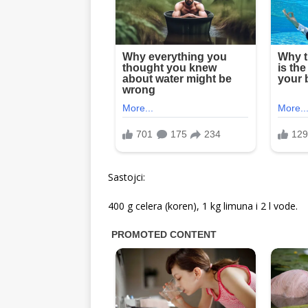
Sastojci:
400 g celera (koren), 1 kg limuna i 2 l vode.