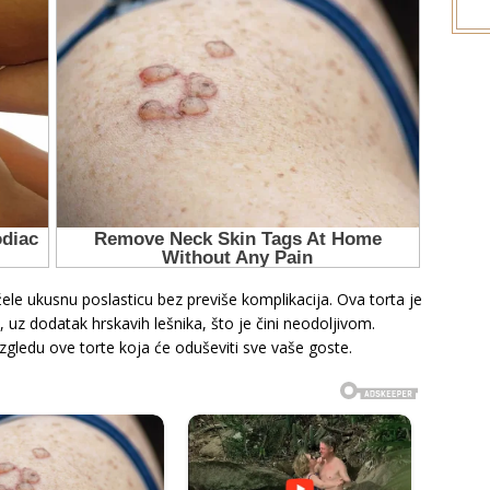
 žele ukusnu poslasticu bez previše komplikacija. Ova torta je
z dodatak hrskavih lešnika, što je čini neodoljivom.
zgledu ove torte koja će oduševiti sve vaše goste.