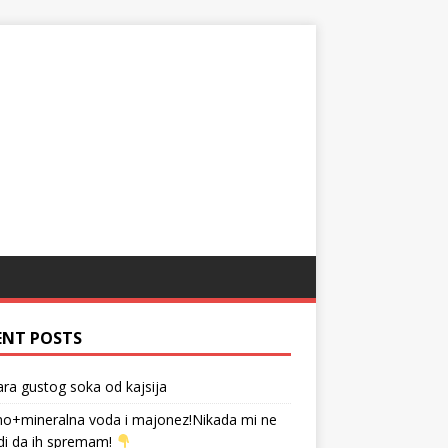
ENT POSTS
tara gustog soka od kajsija
no+mineralna voda i majonez!Nikada mi ne
di da ih spremam!