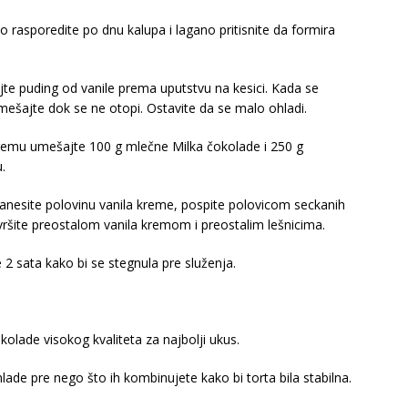
rasporedite po dnu kalupa i lagano pritisnite da formira
ajte puding od vanile prema uputstvu na kesici. Kada se
mešajte dok se ne otopi. Ostavite da se malo ohladi.
kremu umešajte 100 g mlečne Milka čokolade i 250 g
.
nanesite polovinu vanila kreme, pospite polovicom seckanih
ršite preostalom vanila kremom i preostalim lešnicima.
 2 sata kako bi se stegnula pre služenja.
okolade visokog kvaliteta za najbolji ukus.
hlade pre nego što ih kombinujete kako bi torta bila stabilna.