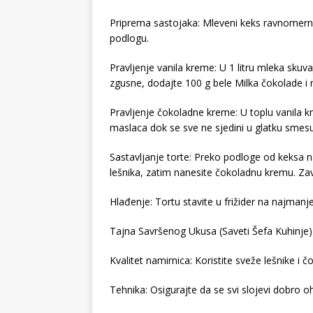
Priprema sastojaka: Mleveni keks ravnomerno 
podlogu.
Pravljenje vanila kreme: U 1 litru mleka skuv
zgusne, dodajte 100 g bele Milka čokolade i 
Pravljenje čokoladne kreme: U toplu vanila 
maslaca dok se sve ne sjedini u glatku smesu
Sastavljanje torte: Preko podloge od keksa 
lešnika, zatim nanesite čokoladnu kremu. Zav
Hlađenje: Tortu stavite u frižider na najmanje
Tajna Savršenog Ukusa (Saveti Šefa Kuhinje)
Kvalitet namirnica: Koristite sveže lešnike i č
Tehnika: Osigurajte da se svi slojevi dobro o