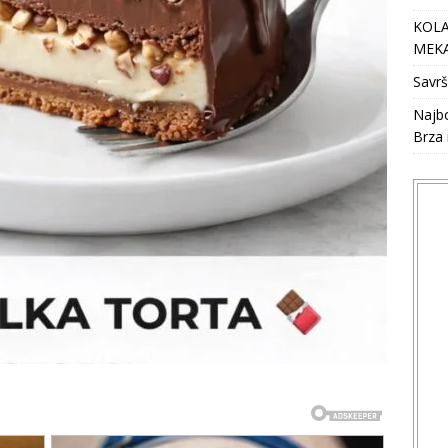
KOLA
MEKA
Savrš
Najbo
Brza 