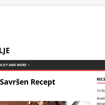
LJE
OLICY AND MORE
 Savršen Recept
REC
10 li
Braš
dosa