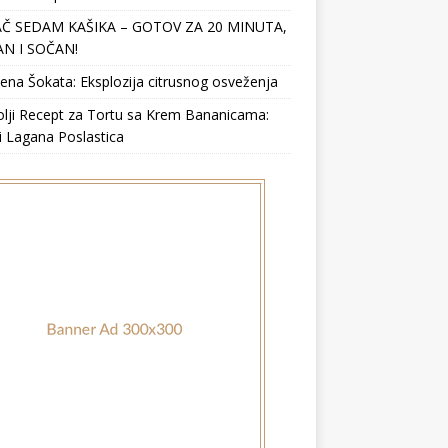
Č SEDAM KAŠIKA – GOTOV ZA 20 MINUTA,
N I SOČAN!
ena Šokata: Eksplozija citrusnog osveženja
lji Recept za Tortu sa Krem Bananicama:
i Lagana Poslastica