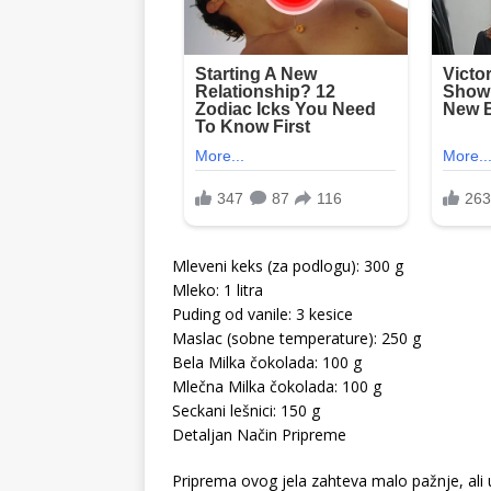
Mleveni keks (za podlogu): 300 g
Mleko: 1 litra
Puding od vanile: 3 kesice
Maslac (sobne temperature): 250 g
Bela Milka čokolada: 100 g
Mlečna Milka čokolada: 100 g
Seckani lešnici: 150 g
Detaljan Način Pripreme
Priprema ovog jela zahteva malo pažnje, ali 