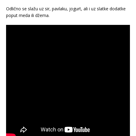
Odlično se slažu uz sir, pavlaku, jogurt, ali i uz slatke dodatke
poput meda ili džema.