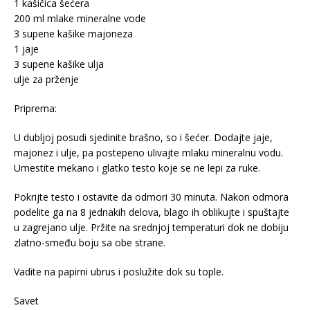
1 kašičica šećera
200 ml mlake mineralne vode
3 supene kašike majoneza
1 jaje
3 supene kašike ulja
ulje za prženje
Priprema:
U dubljoj posudi sjedinite brašno, so i šećer. Dodajte jaje,
majonez i ulje, pa postepeno ulivajte mlaku mineralnu vodu.
Umestite mekano i glatko testo koje se ne lepi za ruke.
Pokrijte testo i ostavite da odmori 30 minuta. Nakon odmora
podelite ga na 8 jednakih delova, blago ih oblikujte i spuštajte
u zagrejano ulje. Pržite na srednjoj temperaturi dok ne dobiju
zlatno-smeđu boju sa obe strane.
Vadite na papirni ubrus i poslužite dok su tople.
Savet