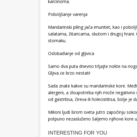
karcinoma.
Poboljšanje varenja
Mandarinski piling jača imunitet, kao i pobolj
salatama, žitaricama, skutom i drugoj hrani.
stomaku.
Oslobađanje od gljivica
Samo dva puta dnevno trljajte nokte na no
Gljiva će brzo nestati!
Sada znate kakve su mandarinske kore. Međut
alergeni, a zloupotreba njih može negativno u
od gastritisa, čireva ili holecistitisa, bolje j
Milioni ljudi širom sveta jutro započinju sok
potpuno nezasluženo šaljemo njihove kore u