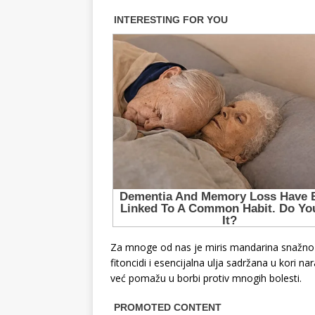
Za mnoge od nas je miris mandarina snažno p
fitoncidi i esencijalna ulja sadržana u kori
već pomažu u borbi protiv mnogih bolesti.