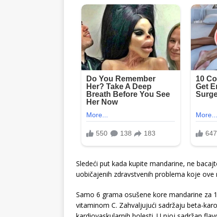
Sledeći put kada kupite mandarine, ne bacaj
uobičajenih zdravstvenih problema koje ove 
Samo 6 grama osušene kore mandarine za 1
vitaminom C. Zahvaljujući sadržaju beta-kar
kardiovaskularnih bolesti. U njoj sadržan flavo