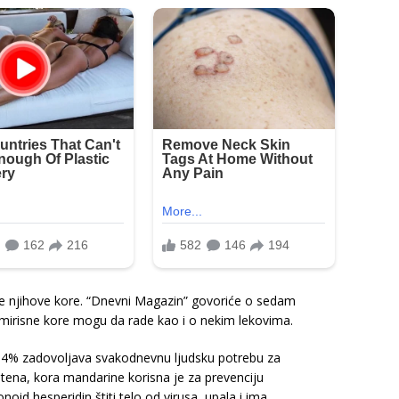
te njihove kore. “Dnevni Magazin” govoriće o sedam
mirisne kore mogu da rade kao i o nekim lekovima.
4% zadovoljava svakodnevnu ljudsku potrebu za
otena, kora mandarine korisna je za prevenciju
noid hesperidin štiti telo od virusa, upala i ima