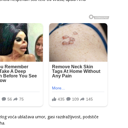
log voća ublažava umor, gasi razdražljivost, podstiče
ha.