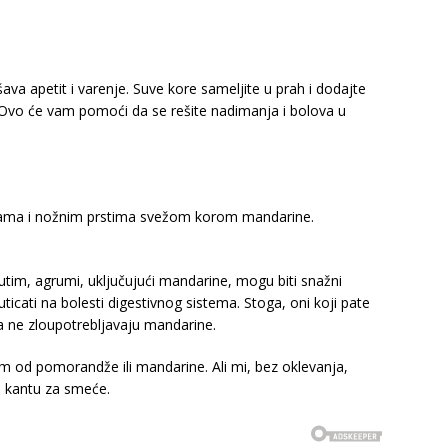
šava apetit i varenje. Suve kore sameljite u prah i dodajte
 Ovo će vam pomoći da se rešite nadimanja i bolova u
gama i nožnim prstima svežom korom mandarine.
im, agrumi, uključujući mandarine, mogu biti snažni
ticati na bolesti digestivnog sistema. Stoga, oni koji pate
e da ne zloupotrebljavaju mandarine.
om od pomorandže ili mandarine. Ali mi, bez oklevanja,
 kantu za smeće.