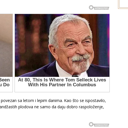
ovezan sa letom i lepim danima. Kao što se ispostavilo,
 narandžastih plodova ne samo da daju dobro raspoloženje,