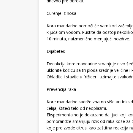
dnevno pre obroka.
Curenje iz nosa
Kora mandarine pomoći će vam kod začeplj
ključalom vodom. Pustite da odstoji nekoliko
10 minuta, naizmenično menjajući nozdrve.
Dijabetes
Decokcija kore mandarine smanjuje nivo šećer
uklonite kožicu sa tri ploda srednje veličine i 
Ohladite i stavite u frižider i uzimajte svak
Prevencija raka
Kore mandarine sadrže znatno više antioksi
ćelija, štiteći telo od neoplazmi.
Eksperimentalno je dokazano da ljudi koji k
pomorandže smanjuju rizik od raka kože za 5
koje proizvode citrusi kao zaštitna reakcija na 