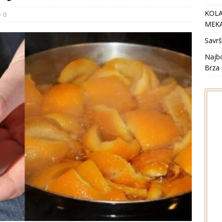
KOLA
0
MEKA
Savrš
Najbo
Brza 