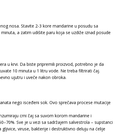
enog nosa. Stavite 2-3 kore mandarine u posudu sa
 minuta, a zatim udišite paru koja se uzdiže iznad posude
a u krvi. Da biste pripremili proizvod, potrebno je da
kuvate 10 minuta u 1 litru vode. Ne treba filtrirati čaj.
odnevno ujutru i uveče nakon obroka.
danata nego isceđeni sok. Ovo sprečava procese mutacije
onzumiraju crni čaj sa suvom korom mandarine i
0–70%. Sve je u vezi sa sadržajem salvestrola – supstanci
gljivice, viruse, bakterije i destruktivno deluju na ćelije