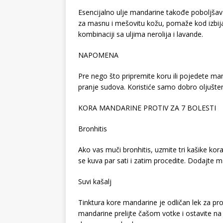
Esencijalno ulje mandarine takođe poboljšav
za masnu i mešovitu kožu, pomaže kod izbijan
kombinaciji sa uljima nerolija i lavande.
NAPOMENA
Pre nego što pripremite koru ili pojedete ma
pranje sudova. Koristiće samo dobro oljušte
KORA MANDARINE PROTIV ZA 7 BOLESTI
Bronhitis
Ako vas muči bronhitis, uzmite tri kašike kor
se kuva par sati i zatim procedite. Dodajte 
Suvi kašalj
Tinktura kore mandarine je odličan lek za pro
mandarine prelijte čašom votke i ostavite n