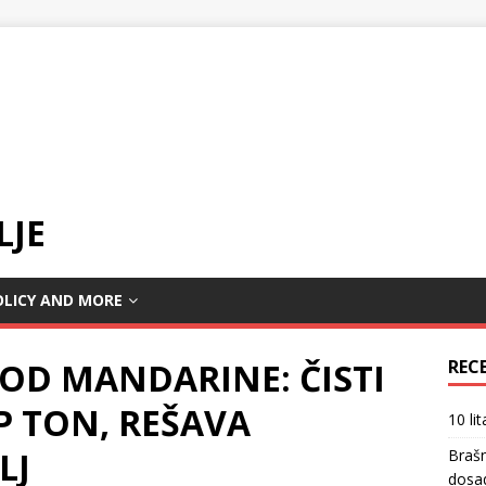
LJE
OLICY AND MORE
OD MANDARINE: ČISTI
REC
EP TON, REŠAVA
10 li
LJ
Braš
dosa