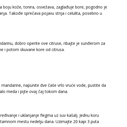
a boju kože, tonira, osvežava, zaglađuje bore, pogodno je
ja. Takođe sprečava pojavu strija i celulita, posebno u
ndarinu, dobro operite ove citruse, ribajte je sunđerom za
ne i potom skuvane kore od citrusa.
a mandarine, napunite dve čaše vrlo vruće vode, pustite da
malo meda i pijte ovaj čaj tokom dana.
ređivanje i uklanjanje flegma uz suv kašalj. Jednu koru
a tamnom mestu nedelju dana. Uzimajte 20 kapi 3 puta