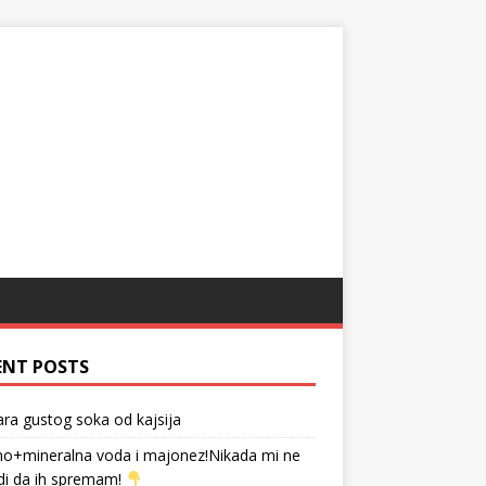
ENT POSTS
tara gustog soka od kajsija
no+mineralna voda i majonez!Nikada mi ne
di da ih spremam!