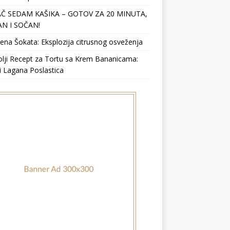
Č SEDAM KAŠIKA – GOTOV ZA 20 MINUTA,
N I SOČAN!
ena Šokata: Eksplozija citrusnog osveženja
lji Recept za Tortu sa Krem Bananicama:
i Lagana Poslastica