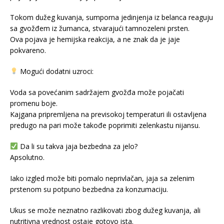
Tokom dužeg kuvanja, sumporna jedinjenja iz belanca reaguju
sa gvožđem iz žumanca, stvarajući tamnozeleni prsten.
Ova pojava je hemijska reakcija, a ne znak da je jaje
pokvareno.
Mogući dodatni uzroci:
Voda sa povećanim sadržajem gvožđa može pojačati
promenu boje.
Kajgana pripremljena na previsokoj temperaturi ili ostavljena
predugo na pari može takođe poprimiti zelenkastu nijansu.
Da li su takva jaja bezbedna za jelo?
Apsolutno.
Iako izgled može biti pomalo neprivlačan, jaja sa zelenim
prstenom su potpuno bezbedna za konzumaciju.
Ukus se može neznatno razlikovati zbog dužeg kuvanja, ali
nutritivna vrednost ostaje gotovo ista.