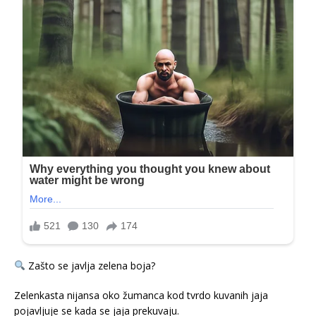
Zašto se javlja zelena boja?
Zelenkasta nijansa oko žumanca kod tvrdo kuvanih jaja
pojavljuje se kada se jaja prekuvaju.