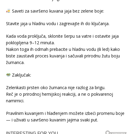
Saveti za savršeno kuvana jaja bez zelene boje:
Stavite jaja u hladnu vodu i zagrevajte ih do ključanja.
Kada voda proključa, sklonite šerpu sa vatre i ostavite jaja
poklopljena 9–12 minuta.
Nakon toga ih odmah prebacite u hladnu vodu (ili led) kako
biste zaustavili proces kuvanja i sačuvali prirodnu žutu boju
žumanca.
Zaključak:
Zelenkasti prsten oko žumanca nije razlog za brigu.
Reč je o prirodnoj hemijskoj reakciji, a ne o pokvarenoj
namirnici.
Pravilnim kuvanjem i hlađenjem možete izbeći promenu boje
— i uživati u savršeno kuvanim jajima svaki put.