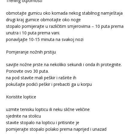
Trening otpornosti
obmotajte gumicu oko komada nekog stabilnog namještaja
drugi kraj gumice obmotajte oko noge
stopalo pomijerajte u različitim smjerovima – 10 puta prema
unutra i 10 puta prema vani.
ponavljajte 10-15 minuta na svakoj nozi
Pomjeranje nožnih prstiju
savijte nožne prste na nekoliko sekundi i onda ih protegnite.
Ponovite ovo 30 puta.
na pod stavite mali peškir i raširite ih
pokušajte podići peškir i prebaciti ga u korpu
Koristite loptice
uzmite tenisku lopticu ili neku slične veličine
sjednite na stolicu
stavite stopalo na lopticu i pritisnite je
pomijerajte stopalo polako prema naprijed i unazad