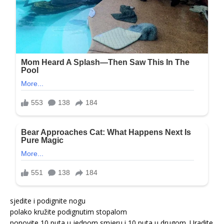
sjedite i podignite nogu
polako kružite podignutim stopalom
ponovite 10 puta u jednom smjeru i 10 puta u drugom. Uradite