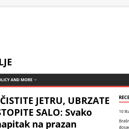
LJE
OLICY AND MORE
ISTITE JETRU, UBRZATE
REC
TOPITE SALO: Svako
10 li
 napitak na prazan
Braš
dosa