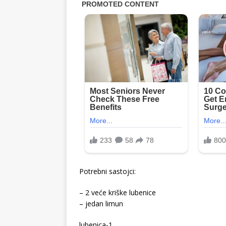
Potrebni sastojci:
– 2 veće kriške lubenice
– jedan limun
lubenica-1