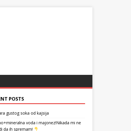
ENT POSTS
tara gustog soka od kajsija
no+mineralna voda i majonez!Nikada mi ne
di da ih spremam!