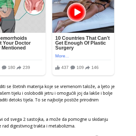
iti se štetnih materija koje se vremenom talože, a ljeto je
m tijelu i oslobodili jetru i omogućili joj da lakše i bolje
diti detoks tijela. To se najbolje postiže prirodnim
ravi od svega 2 sastojka, a može da pomogne u skidanju
ne rad digestivnog trakta i metabolizma.