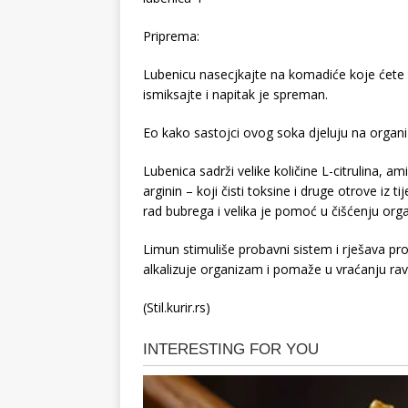
Priprema:
Lubenicu nasecjkajte na komadiće koje ćete ub
ismiksajte i napitak je spreman.
Eo kako sastojci ovog soka djeluju na organ
Lubenica sadrži velike količine L-citrulina, a
arginin – koji čisti toksine i druge otrove iz 
rad bubrega i velika je pomoć u čišćenju org
Limun stimuliše probavni sistem i rješava pr
alkalizuje organizam i pomaže u vraćanju ra
(Stil.kurir.rs)