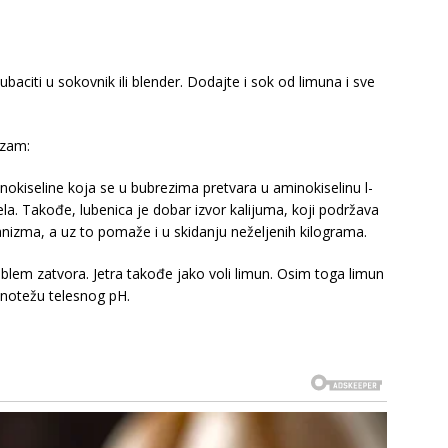
aciti u sokovnik ili blender. Dodajte i sok od limuna i sve
izam:
minokiseline koja se u bubrezima pretvara u aminokiselinu l-
tijela. Takođe, lubenica je dobar izvor kalijuma, koji podržava
anizma, a uz to pomaže i u skidanju neželjenih kilograma.
oblem zatvora. Jetra takođe jako voli limun. Osim toga limun
vnotežu telesnog pH.