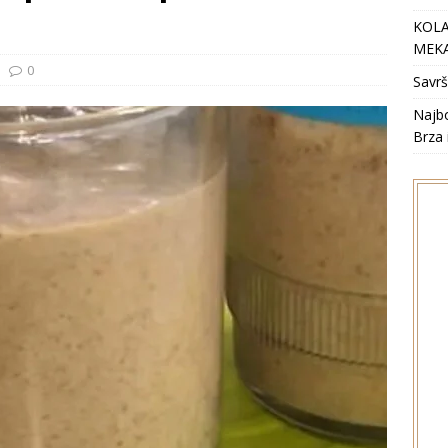
KOLA
MEKA
0
Savrš
Najbo
Brza 