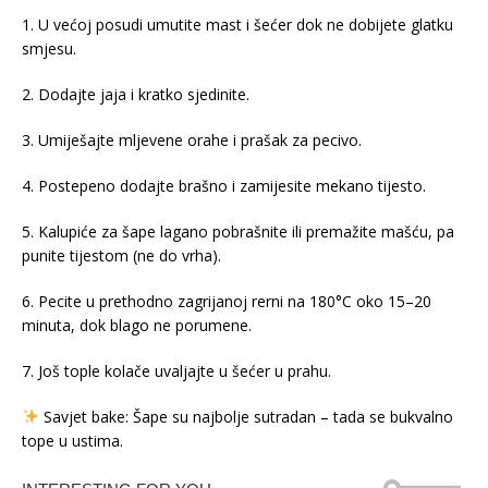
1. U većoj posudi umutite mast i šećer dok ne dobijete glatku
smjesu.
2. Dodajte jaja i kratko sjedinite.
3. Umiješajte mljevene orahe i prašak za pecivo.
4. Postepeno dodajte brašno i zamijesite mekano tijesto.
5. Kalupiće za šape lagano pobrašnite ili premažite mašću, pa
punite tijestom (ne do vrha).
6. Pecite u prethodno zagrijanoj rerni na 180°C oko 15–20
minuta, dok blago ne porumene.
7. Još tople kolače uvaljajte u šećer u prahu.
Savjet bake: Šape su najbolje sutradan – tada se bukvalno
tope u ustima.