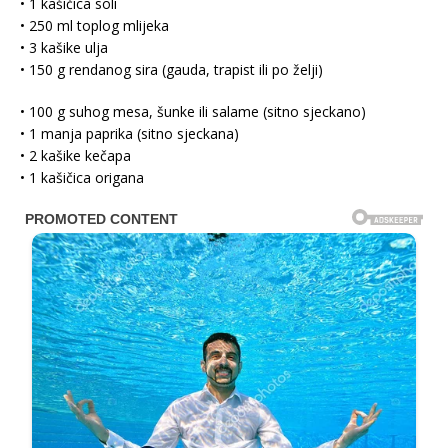
• 1 kašičica soli
• 250 ml toplog mlijeka
• 3 kašike ulja
• 150 g rendanog sira (gauda, trapist ili po želji)
• 100 g suhog mesa, šunke ili salame (sitno sjeckano)
• 1 manja paprika (sitno sjeckana)
• 2 kašike kečapa
• 1 kašičica origana