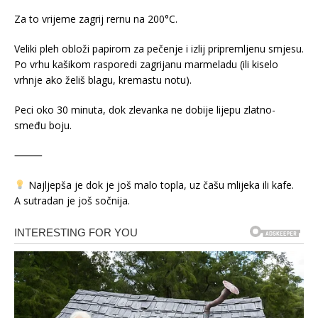
Za to vrijeme zagrij rernu na 200°C.
Veliki pleh obloži papirom za pečenje i izlij pripremljenu smjesu.
Po vrhu kašikom rasporedi zagrijanu marmeladu (ili kiselo
vrhnje ako želiš blagu, kremastu notu).
Peci oko 30 minuta, dok zlevanka ne dobije lijepu zlatno-
smeđu boju.
⸻
Najljepša je dok je još malo topla, uz čašu mlijeka ili kafe.
A sutradan je još sočnija.