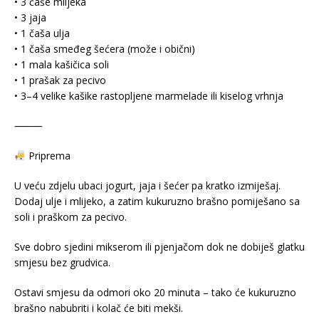
• 3 čaše mlijeka
• 3 jaja
• 1 čaša ulja
• 1 čaša smeđeg šećera (može i obični)
• 1 mala kašičica soli
• 1 prašak za pecivo
• 3–4 velike kašike rastopljene marmelade ili kiselog vrhnja
⸻
Priprema
U veću zdjelu ubaci jogurt, jaja i šećer pa kratko izmiješaj.
Dodaj ulje i mlijeko, a zatim kukuruzno brašno pomiješano sa
soli i praškom za pecivo.
Sve dobro sjedini mikserom ili pjenjačom dok ne dobiješ glatku
smjesu bez grudvica.
Ostavi smjesu da odmori oko 20 minuta – tako će kukuruzno
brašno nabubriti i kolač će biti mekši.