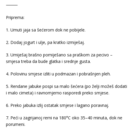
⸻
Priprema:
1. Umuti jaja sa šećerom dok ne pobijele.
2. Dodaj jogurt i ulje, pa kratko izmiješaj.
3. Umiješaj brašno pomiješano sa praškom za pecivo –
smjesa treba da bude glatka i srednje gusta.
4. Polovinu smjese izliti u podmazan i pobrašnjen pleh.
5. Rendane jabuke pospi sa malo šećera (po želji možeš dodati
i malo cimeta) i ravnomjerno rasporedi preko smjese.
6. Preko jabuka izlij ostatak smjese i lagano poravnaj.
7. Peći u zagrijanoj rerni na 180°C oko 35–40 minuta, dok ne
porumeni.