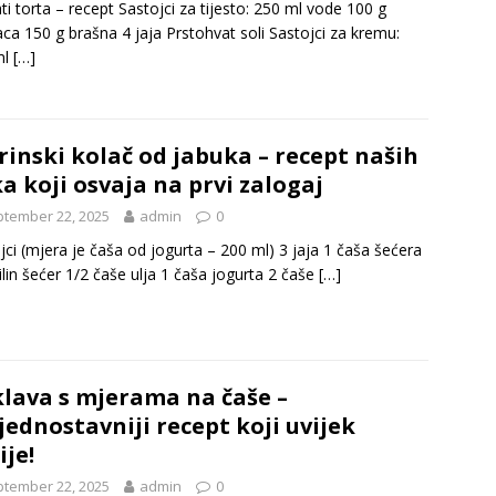
ti torta – recept Sastojci za tijesto: 250 ml vode 100 g
ca 150 g brašna 4 jaja Prstohvat soli Sastojci za kremu:
ml
[…]
rinski kolač od jabuka – recept naših
a koji osvaja na prvi zalogaj
tember 22, 2025
admin
0
jci (mjera je čaša od jogurta – 200 ml) 3 jaja 1 čaša šećera
ilin šećer 1/2 čaše ulja 1 čaša jogurta 2 čaše
[…]
lava s mjerama na čaše –
jednostavniji recept koji uvijek
ije!
tember 22, 2025
admin
0