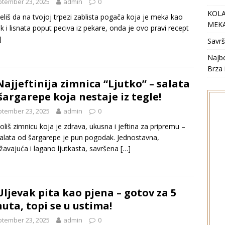
tember 23, 2025
admin
0
KOLA
eliš da na tvojoj trpezi zablista pogača koja je meka kao
MEKA
 i lisnata poput peciva iz pekare, onda je ovo pravi recept
]
Savrš
Najbo
Brza 
ajjeftinija zimnica “Ljutko” – salata
šargarepe koja nestaje iz tegle!
tember 23, 2025
admin
0
oliš zimnicu koja je zdrava, ukusna i jeftina za pripremu –
alata od šargarepe je pun pogodak. Jednostavna,
žavajuća i lagano ljutkasta, savršena
[…]
ljevak pita kao pjena – gotov za 5
uta, topi se u ustima!
tember 23, 2025
admin
0