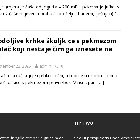
jci (mjera je čaša od jogurta – 200 ml) 1 pakovanje jufke za
vu 2 čaše mljevenih oraha (ili po želji – bademi, lješnjaci) 1
doljive krhke školjkice s pekmezom
olač koji nestaje čim ga iznesete na
!
tember 22, 2025
admin
0
ražite kolač koji je i prhki i sočni, a topi se u ustima – onda
e školjkice s pekmezom pravi izbor. Mirisni, puni
[…]
TIP TWO
atem fringilla tempor dignissim at,
Sed ut perspiciatis unde omnis iste