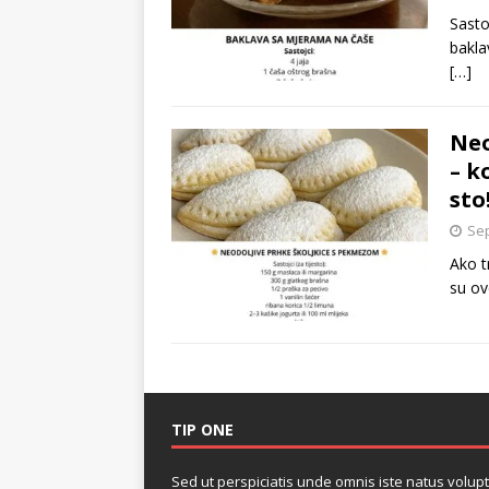
Sasto
bakla
[…]
Neo
– k
sto
Sep
Ako t
su ov
TIP ONE
Sed ut perspiciatis unde omnis iste natus volupt