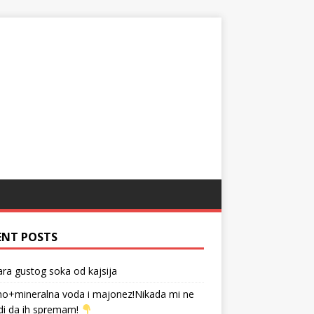
ENT POSTS
tara gustog soka od kajsija
no+mineralna voda i majonez!Nikada mi ne
di da ih spremam!