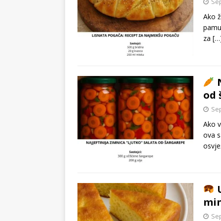
Sep
Ako ž
pamuk
za
[…
N
od 
Sep
Ako v
ova s
osvje
U
min
Sep