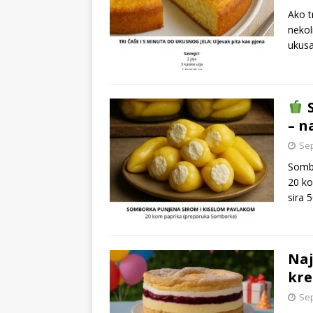
Ako t
nekol
ukusa
S
– n
Sep
Sombo
20 ko
sira 
Naj
kre
Sep