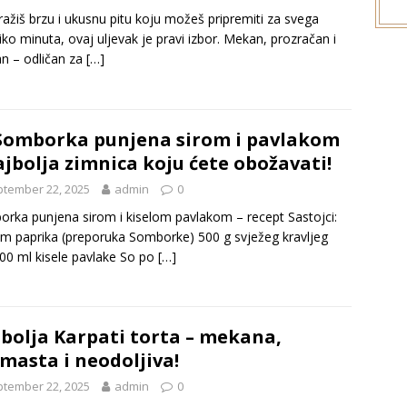
ražiš brzu i ukusnu pitu koju možeš pripremiti za svega
iko minuta, ovaj uljevak je pravi izbor. Mekan, prozračan i
n – odličan za
[…]
omborka punjena sirom i pavlakom
ajbolja zimnica koju ćete obožavati!
tember 22, 2025
admin
0
rka punjena sirom i kiselom pavlakom – recept Sastojci:
m paprika (preporuka Somborke) 500 g svježeg kravljeg
500 ml kisele pavlake So po
[…]
bolja Karpati torta – mekana,
masta i neodoljiva!
tember 22, 2025
admin
0