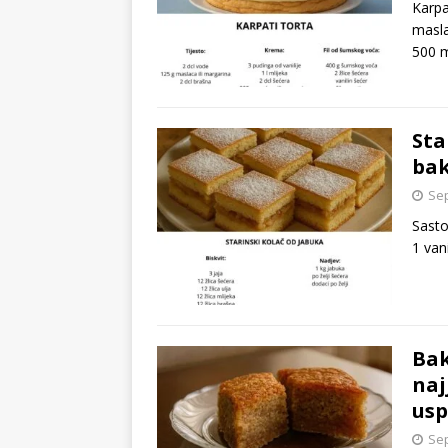
Karpa
masla
500 
Sta
bak
Sep
Sasto
1 van
Bak
naj
usp
Sep