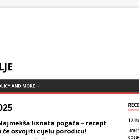
LJE
OLICY AND MORE
025
REC
10 li
ajmekša lisnata pogača – recept
i će osvojiti cijelu porodicu!
Braš
dosa